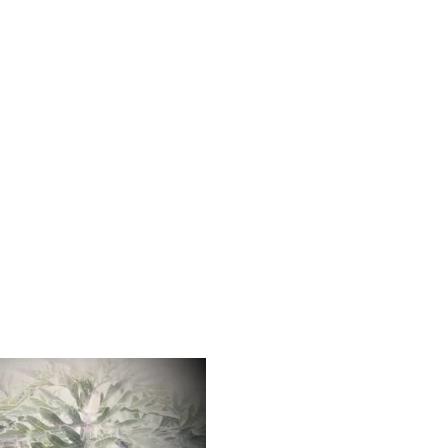
MINDENNAPI GONDOLATMORZSÁK
Képek-, gondolatok-, és minden más!