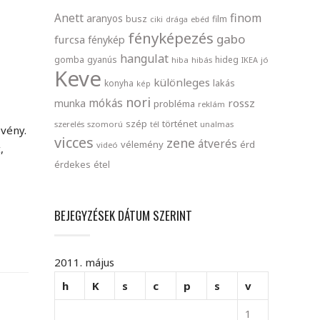
finom
Anett
aranyos
busz
film
ciki
drága
ebéd
fényképezés
gabo
furcsa
fénykép
hangulat
gomba
gyanús
hideg
hiba
hibás
IKEA
jó
Keve
különleges
lakás
konyha
kép
nori
mókás
rossz
munka
probléma
reklám
szép
történet
szerelés
szomorú
tél
unalmas
vény.
vicces
zene
átverés
vélemény
érd
videó
,
érdekes
étel
BEJEGYZÉSEK DÁTUM SZERINT
2011. május
h
K
s
c
p
s
v
1