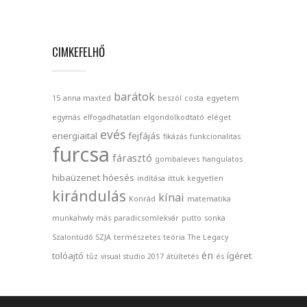
CIMKEFELHŐ
barátok
15
anna maxted
beszól
costa
egyetem
egymás
elfogadhatatlan
elgondolkodtató
eléget
evés
energiaital
fejfájás
fikázás
funkcionalitas
furcsa
fárasztó
gombaleves
hangulatos
hibaüzenet
hóesés
indítása
ittuk
kegyetlen
kirándulás
kínai
Konrád
matematika
munkahwly
más
paradicsomlekvár
putto
sonka
Szalontüdő
SZJA
természetes
teória
The Legacy
én
tolóajtó
ígéret
tűz
visual studio 2017
átültetés
és