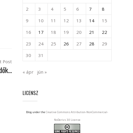
2
3
4
5
6
7
8
9
10
11
12
13
14
15
16
17
18
19
20
21
22
23
24
25
26
27
28
29
30
31
t Post
idők…
« ápr
jún »
LICENSZ
Blog under the
Creative Commons Attribution-NonCommercial-
NoDerivs 3.0 License