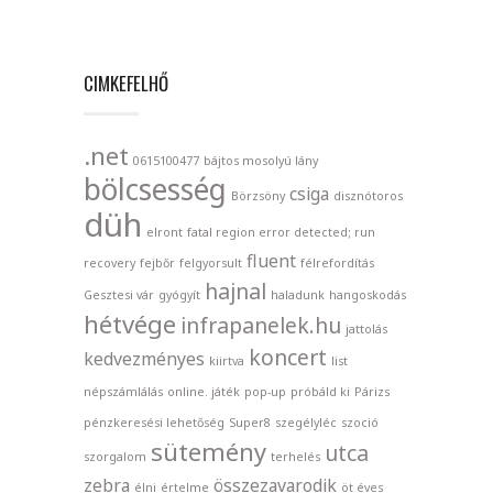
CIMKEFELHŐ
.net
0615100477
bájtos mosolyú lány
bölcsesség
csiga
Börzsöny
disznótoros
düh
elront
fatal region error detected; run
fluent
recovery
fejbőr
felgyorsult
félrefordítás
hajnal
Gesztesi vár
gyógyít
haladunk
hangoskodás
hétvége
infrapanelek.hu
jattolás
koncert
kedvezményes
kiirtva
list
népszámlálás
online. játék
pop-up
próbáld ki
Párizs
pénzkeresési lehetőség
Super8
szegélyléc
szoció
sütemény
utca
szorgalom
terhelés
zebra
összezavarodik
élni
értelme
öt éves