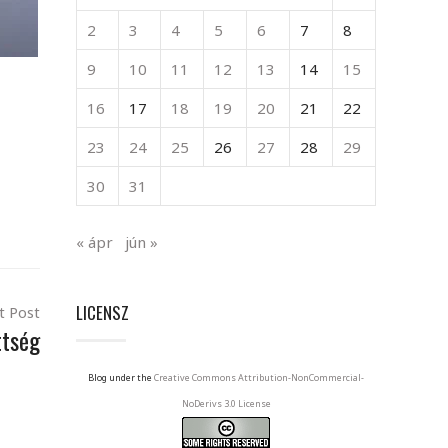
2
3
4
5
6
7
8
9
10
11
12
13
14
15
16
17
18
19
20
21
22
23
24
25
26
27
28
29
30
31
« ápr
jún »
LICENSZ
t Post
ttség
Blog under the
Creative Commons Attribution-NonCommercial-
NoDerivs 3.0 License