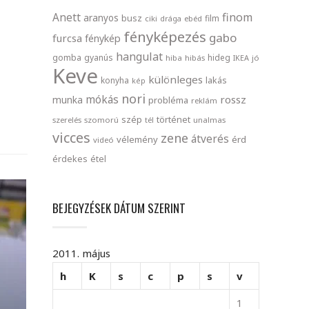
finom
Anett
aranyos
busz
film
ciki
drága
ebéd
fényképezés
gabo
furcsa
fénykép
hangulat
gomba
gyanús
hideg
hiba
hibás
IKEA
jó
Keve
különleges
lakás
konyha
kép
nori
mókás
rossz
munka
probléma
reklám
szép
történet
szerelés
szomorú
tél
unalmas
vicces
zene
átverés
vélemény
érd
videó
érdekes
étel
BEJEGYZÉSEK DÁTUM SZERINT
2011. május
h
K
s
c
p
s
v
1