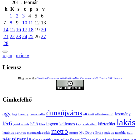
2011. február
h
K
s
c
p
s
v
1
2
3
4
5
6
7
8
9
10
11
12
13
14
15
16
17
18
19
20
21
22
23
24
25
26
27
28
« jan
márc »
Licensz
Blog under the
Creative Commons Attribution-NonCommercial-NoDerivs 3.0 License
Cimkefelhő
dunaújváros
agy
festmény
bag
bárány
costa caffe
elkésett
ellentmondó
lakás
férfi
háló
ingyen
kellemes
közterület
guid.comb
Illés
key
kialvatlan
metró
lentinus tigrinus
meggazdagodás
motor
My Dying Bride
mágus
nambla
null
piramis
név
repülő
plaza
rom
rákos
Sinead O'Connor
Super8
syndrome
szupi.net