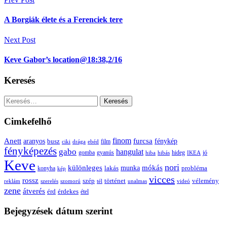
Bejegyzés
navigáció
A Borgiák élete és a Ferenciek tere
Next Post
Keve Gabor’s location@18:38,2/16
Keresés
Keresés:
Cimkefelhő
Anett
finom
furcsa
fénykép
aranyos
busz
film
ciki
drága
ebéd
fényképezés
gabo
hangulat
gomba
gyanús
hiba
hibás
hideg
IKEA
jó
Keve
nori
különleges
mókás
munka
probléma
lakás
konyha
kép
vicces
rossz
szép
vélemény
történet
reklám
szerelés
szomorú
tél
unalmas
videó
zene
átverés
érd
érdekes
étel
Bejegyzések dátum szerint