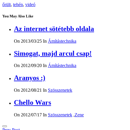
őrült
,
tehén
,
videó
You May Also Like
Az internet sötétebb oldala
On 2013/03/25
In
Ámítástechnika
Simogat, majd arcul csap!
On 2012/09/20
In
Ámítástechnika
Aranyos :)
On 2012/08/21
In
Szösszenetek
Chello Wars
On 2012/07/17
In
Szösszenetek
,
Zene
Prev Post