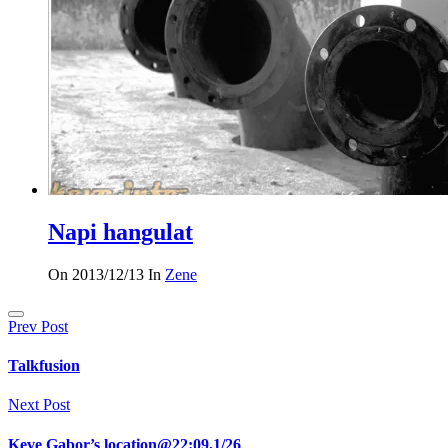
Napi hangulat
On 2013/12/13
In
Zene
Bejegyzés
Prev Post
navigáció
Talkfusion
Next Post
Keve Gabor’s location@22:09,1/26