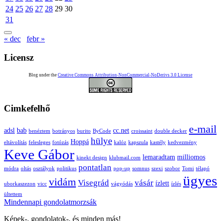
24
25
26
27
28
29
30
31
« dec
febr »
Licensz
Blog under the
Creative Commons Attribution-NonCommercial-NoDerivs 3.0 License
Cimkefelhő
e-mail
adsl
bab
cc.net
benéztem
botrányos
burito
ByCode
croissaint
double decker
hülye
Hoppá
eltávolítás
felesleges
fotózás
kalóz
kapszula
kastély
kedvezmény
Keve Gábor
lemaradtam
milliomos
kinekt design
klubmail.com
pontatlan
módra
oltás
osztályok
politikus
pop-up
somnus
szexi
szobor
Tomi
télapó
ügyes
vidám
Visegrád
vásár
ízlett
uborkaszezon
vicc
vágyódás
ízlés
ültettem
Mindennapi gondolatmorzsák
Képek-, gondolatok-, és minden más!