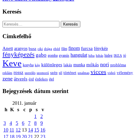
Keresés
Keresés:
Cimkefelhő
Anett
finom
furcsa
fénykép
aranyos
busz
film
ciki
drága
ebéd
fényképezés
gabo
hangulat
gomba
gyanús
hiba
hibás
hideg
IKEA
jó
Keve
nori
különleges
mókás
munka
probléma
lakás
konyha
kép
vicces
rossz
szép
vélemény
történet
reklám
szerelés
szomorú
tél
unalmas
videó
zene
átverés
érd
érdekes
étel
Bejegyzések dátum szerint
2011. január
h
K
s
c
p
s
v
1
2
3
4
5
6
7
8
9
10
11
12
13
14
15
16
17
18
19
20
21
22
23