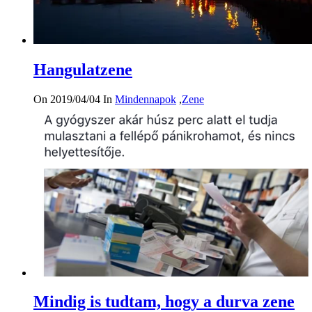
Hangulatzene
On 2019/04/04
In
Mindennapok
,
Zene
Mindig is tudtam, hogy a durva zene