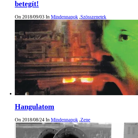
betegít!
On 2018/09/03
In
Mindennapok
,
Szösszenetek
Hangulatom
On 2018/08/24
In
Mindennapok
,
Zene