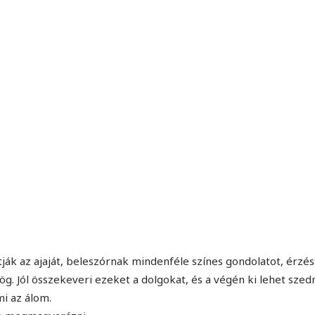
MINDENNAPI GONDOLATMORZSÁK
Képek-, gondolatok-, és minden más!
ják az ajaját, beleszórnak mindenféle színes gondolatot, érzés
ög. Jól összekeveri ezeket a dolgokat, és a végén ki lehet szed
mi az álom.