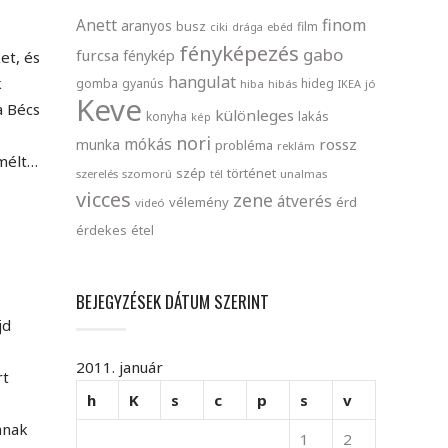
finom
Anett
aranyos
busz
film
ciki
drága
ebéd
fényképezés
gabo
furcsa
fénykép
et, és
hangulat
k
gomba
gyanús
hideg
hiba
hibás
IKEA
jó
Keve
a Bécs
különleges
lakás
konyha
kép
nori
mókás
rossz
munka
probléma
reklám
emélt…
szép
történet
szerelés
szomorú
tél
unalmas
vicces
zene
átverés
vélemény
érd
videó
érdekes
étel
BEJEGYZÉSEK DÁTUM SZERINT
jd
2011. január
rt
h
K
s
c
p
s
v
anak
1
2