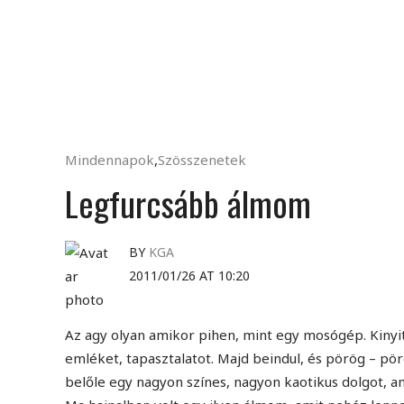
Mindennapok
,
Szösszenetek
Legfurcsább álmom
BY
KGA
2011/01/26 AT 10:20
Az agy olyan amikor pihen, mint egy mosógép. Kinyit
emléket, tapasztalatot. Majd beindul, és pörög – pör
belőle egy nagyon színes, nagyon kaotikus dolgot, a