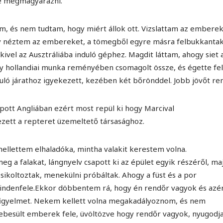
ne megmagyarázni.
am, és nem tudtam, hogy miért állok ott. Vizslattam az emberek
gy néztem az embereket, a tömegből egyre másra felbukkanta
ivel az Ausztráliába induló géphez. Magdit láttam, ahogy siet 
i egy hollandiai munka reményében csomagolt össze, és égette fel
duló járathoz igyekezett, kezében két bőrönddel. Jobb jövőt r
apott Angliában ezért most repül ki hogy Marcival
kezett a repteret üzemeltető társasághoz.
mellettem elhaladóka, mintha valakit kerestem volna.
eg a falakat, lángnyelv csapott ki az épület egyik részéről, ma
sikoltoztak, menekülni próbáltak. Ahogy a füst és a por
mindenfele.Ekkor döbbentem rá, hogy én rendőr vagyok és azé
 figyelmet. Nekem kellett volna megakadályoznom, és nem
a sebesült emberek fele, üvöltözve hogy rendőr vagyok, nyugodj