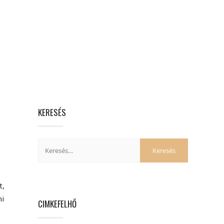
KERESÉS
t,
ni
CIMKEFELHŐ