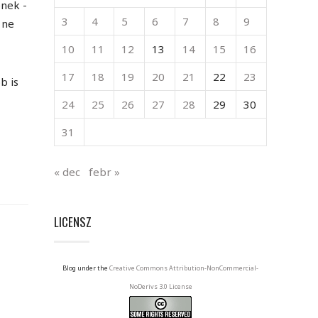
enek -
3
4
5
6
7
8
9
 ne
10
11
12
13
14
15
16
17
18
19
20
21
22
23
b is
24
25
26
27
28
29
30
31
« dec
febr »
LICENSZ
Blog under the
Creative Commons Attribution-NonCommercial-
NoDerivs 3.0 License