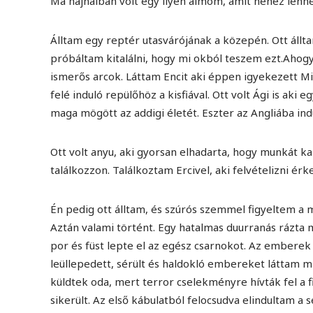
Ma hajnalban volt egy ilyen álmom, amit nehéz len
Álltam egy reptér utasvárójának a közepén. Ott állt
próbáltam kitalálni, hogy mi okból teszem ezt.Aho
ismerős arcok. Láttam Encit aki éppen igyekezett Mik
felé induló repülőhöz a kisfiával. Ott volt Ági is ak
maga mögött az addigi életét. Eszter az Angliába in
Ott volt anyu, aki gyorsan elhadarta, hogy munkát k
találkozzon. Találkoztam Ercivel, aki felvételizni ér
Én pedig ott álltam, és szúrós szemmel figyeltem a 
Aztán valami történt. Egy hatalmas duurranás rázta m
por és füst lepte el az egész csarnokot. Az emberek 
leüllepedett, sérült és haldokló embereket láttam 
küldtek oda, mert terror cselekményre hívták fel a
sikerült. Az első kábulatból felocsudva elindultam 