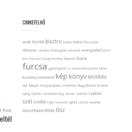
CIMKEFELHŐ
bisztro
bicikli
arab
bácsi
bukás
búcsúzás
chinese
energiaital
csinálni
Dobogókő
elindult
Entre
fluent
Dos Tierras
Feszty körkép
fiatalok
furcsa
gyűjtögetés
is
ismeretterjesztő
kalóz
kép
könyv
letöltés
kocsma
komment
lájk
Magdi
megnyugtató
mellékút
Nagy Bandó András
széklet
nyűg
Opeth
rendetlenség
stoner
svédek
szél
szülők
upsz
t-gel
tetszett
utolsó
vasalva
ősz
összehasonlítás
t Post
eltél