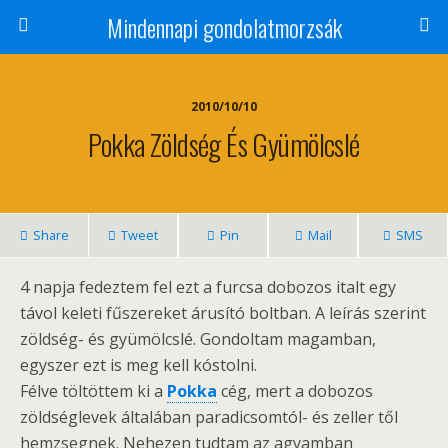
Mindennapi gondolatmorzsák
2010/10/10
Pokka Zöldség És Gyümölcslé
Share
Tweet
Pin
Mail
SMS
4 napja fedeztem fel ezt a furcsa dobozos italt egy
távol keleti fűszereket árusító boltban. A leírás szerint
zöldség- és gyümölcslé. Gondoltam magamban,
egyszer ezt is meg kell kóstolni.
Félve töltöttem ki a
Pokka
cég, mert a dobozos
zöldséglevek általában paradicsomtól- és zeller től
hemzsegnek. Nehezen tudtam az agyamban