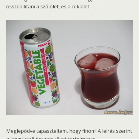
összeállítani a szőlőlét, és a céklalét.
Meglepődve tapasztaltam, hogy finom! A leírás szerint