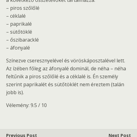
a következő összetevőket tartalmazza:
– piros szőlőlé
– céklalé
– paprikalé
– sütőtöklé
– őszibaracklé
– áfonyalé
Színezve cseresznyelével és vöröskáposztalével lett.
Az ízében főleg az áfonyalé dominál, de néha – néha
feltűnik a piros szőlőlé és a céklalé is. Én személy
szerint paprikalét és sütőtöklét nem éreztem (talán
jobb is).
Vélemény: 9.5 / 10
Previous Post
Next Post