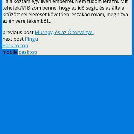
Találkoztam egy ilyen emberrel. Nem tudom lerázni. Mit
tehetek?!?! Bízom benne, hogy az idő segít, és az általa
kitűzött cél elérését követően leszakad rólam, meghízva
az én verejtékemből…
previous post
Murhpy, és az Ő törvényei
next post
Pingu
Back to top
mobile
desktop