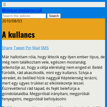
Mindennapi gondolatmorzsák
2010/08/03
A kullancs
Share
Tweet
Pin
Mail
SMS
Már hallottam róla, hogy létezik egy ilyen ember típus, de
még nem találkoztam vele, egészen mostanáig.
Jellemzője az, hogy a célja eléréséig nem enged el. Beléd
fúródik, rád akaszkodik, mint egy kullancs. Szívja a
véredet, és belőled hízik naggyá! Képtelenség lerázni,
mert egy ügyes trükkel az elkötelezetje leszel.
Észrevétlenül rád tapad, és fejét belefúrja a
gondolataidba. Megpróbál irányítani, megpróbál
fenyegetni, megpróbál befolyásolni.