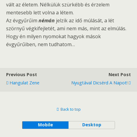
vált az életem. Nélkülük szürkébb és érzelem
mentesebb lett volna a létem.
Az évgyűrűim
némán
jelzik az idő múlását, a lét
szörnyű végkifejletét, ami nem más, mint az elmúlás.
Hogy én milyen nyomokat hagyok mások
évgyűrűiben, nem tudhatom…
Previous Post
Next Post
Hangulat Zene
Nyugtával Dicsérd A Napot!
Back to top
Mobile
Desktop