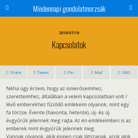
Mindennapi gondolatmorzsák
2010/07/19
Kapcsolatok
Share
Tweet
Pin
Mail
SMS
Néha úgy érzem, hogy az ismerőseimhez,
szeretteimhez, általában a velem kapcsolatban volt /
lévő emberekhez fűződő emlékeim olyanok, mint egy
fa törzse. Évente (havonta, hetente), új- és új
évgyűrűk jelennek meg rajta. Az én emlékeimben is az
emberek mint évgyűrűk jelennek meg.
Vannak olyanok, akik éppen csak látszanak, azok akik