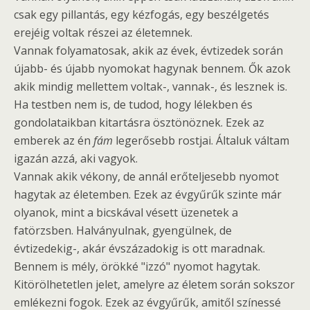
csak egy pillantás, egy kézfogás, egy beszélgetés
erejéig voltak részei az életemnek.
Vannak folyamatosak, akik az évek, évtizedek során
újabb- és újabb nyomokat hagynak bennem. Ők azok
akik mindig mellettem voltak-, vannak-, és lesznek is.
Ha testben nem is, de tudod, hogy lélekben és
gondolataikban kitartásra ösztönöznek. Ezek az
emberek az én
fám
legerősebb rostjai. Általuk váltam
igazán azzá, aki vagyok.
Vannak akik vékony, de annál erőteljesebb nyomot
hagytak az életemben. Ezek az évgyűrűk szinte már
olyanok, mint a bicskával vésett üzenetek a
fatörzsben. Halványulnak, gyengülnek, de
évtizedekig-, akár évszázadokig is ott maradnak.
Bennem is mély, örökké "izzó" nyomot hagytak.
Kitörölhetetlen jelet, amelyre az életem során sokszor
emlékezni fogok. Ezek az évgyűrűk, amitől színessé