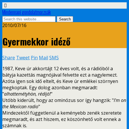
Mindennapi gondolatmorzsák
2010/07/16
Gyermekkor idéző
Share
Tweet
Pin
Mail
SMS
1987, Keve úr akkortájt 12 éves volt, és a rádióból a
bátyja kazettás magnójával felvette ezt a nagylemezt.
Azóta igen sok idő eltelt, és Keve úr emlékei szörnyen
megkoptak. Egy dolog azonban megmaradt:
"
alhattemétyhön, rédijó!
"
Utóbb kiderült, hogy az ominózus sor így hangzik: "
I'm on
the Mexican radio
"
Mindezektől függetlenül a keményebb zenék szeretete
megmaradt, és azt hiszem, ez köszönhető volt ennek a
számnak is.