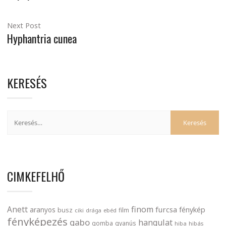
Next Post
Hyphantria cunea
KERESÉS
CIMKEFELHŐ
finom
Anett
furcsa
fénykép
aranyos
busz
film
ciki
drága
ebéd
fényképezés
gabo
hangulat
gomba
gyanús
hiba
hibás