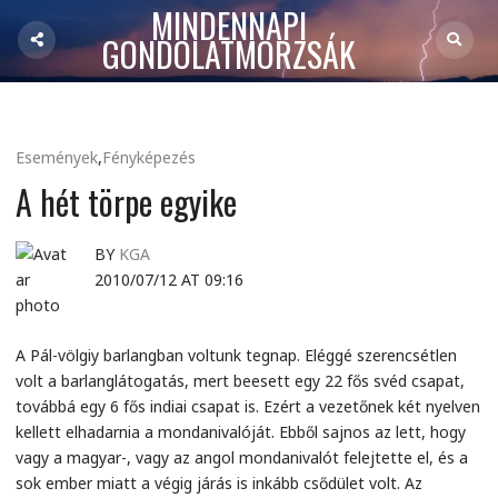
MINDENNAPI
GONDOLATMORZSÁK
Események
,
Fényképezés
A hét törpe egyike
BY
KGA
2010/07/12 AT 09:16
A Pál-völgiy barlangban voltunk tegnap. Eléggé szerencsétlen
volt a barlanglátogatás, mert beesett egy 22 fős svéd csapat,
továbbá egy 6 fős indiai csapat is. Ezért a vezetőnek két nyelven
kellett elhadarnia a mondanivalóját. Ebből sajnos az lett, hogy
vagy a magyar-, vagy az angol mondanivalót felejtette el, és a
sok ember miatt a végig járás is inkább csődület volt. Az