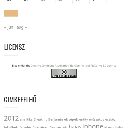
« jún
aug »
LICENSZ
Blog under the
Creative Commons Attribution-NonCommercial-NoDerivs 3.0 License
CIMKEFELHŐ
2012
analitika
Breaking Benjamin
elcsépelt
entity
erőszakos
eszköz
iphone
hajas
fekvőhely
felkelés
formátum
Gesztesi vár
jó nap
jóslás