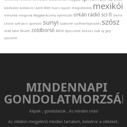
mexikói
kibékülés
kollekció
Livinh With Scars
lopom
megoldódott
orkán
rádió
sci-fi
mmunka
mogorva
Nagykarácsony
nyomozás
Sierra
szósz
sunyi
Leone
soft taco
sportoló
Szabóné
szoftverfejlesztés
zöldborsó
sírkő
tahó
Wraith
ÁNYK
áporodott
éhezés
ósdi
új gép
újszülött
MINDENNAPI
GONDOLATMORZSÁ
Képek-, gondolatok-, és minden más!
Az oldalon megjelenő minden tartalom, beleérve a cikkeket,