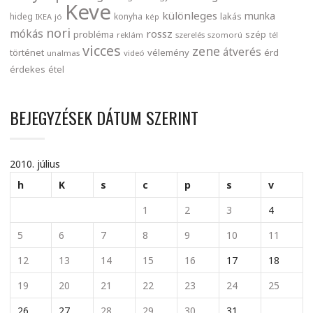
Keve
különleges
munka
lakás
hideg
konyha
IKEA
jó
kép
nori
mókás
rossz
probléma
szép
reklám
szerelés
szomorú
tél
vicces
zene
átverés
történet
vélemény
érd
unalmas
videó
érdekes
étel
BEJEGYZÉSEK DÁTUM SZERINT
2010. július
h
K
s
c
p
s
v
1
2
3
4
5
6
7
8
9
10
11
12
13
14
15
16
17
18
19
20
21
22
23
24
25
26
27
28
29
30
31