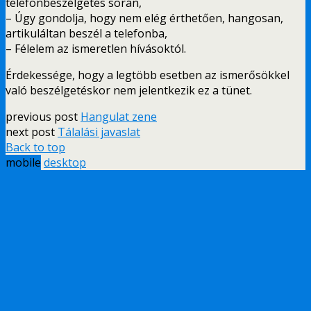
telefonbeszélgetés során,
– Úgy gondolja, hogy nem elég érthetően, hangosan,
artikuláltan beszél a telefonba,
– Félelem az ismeretlen hívásoktól.
Érdekessége, hogy a legtöbb esetben az ismerősökkel
való beszélgetéskor nem jelentkezik ez a tünet.
previous post
Hangulat zene
next post
Tálalási javaslat
Back to top
mobile
desktop