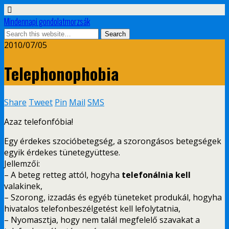
Mindennapi gondolatmorzsák
2010/07/05
Telephonophobia
Share
Tweet
Pin
Mail
SMS
Azaz telefonfóbia!
Egy érdekes szocióbetegség, a szorongásos betegségek
egyik érdekes tünetegyüttese.
Jellemzői:
– A beteg retteg attól, hogyha
telefonálnia kell
valakinek,
– Szorong, izzadás és egyéb tüneteket produkál, hogyha
hivatalos telefonbeszélgetést kell lefolytatnia,
– Nyomasztja, hogy nem talál megfelelő szavakat a