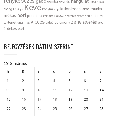
fényképezés
gabo
hangulat
gomba
gyanús
hiba
hibás
Keve
különleges
munka
lakás
hideg
konyha
IKEA
jó
kép
nori
mókás
rossz
probléma
szép
reklám
szerelés
szomorú
tél
vicces
zene
átverés
történet
vélemény
érd
unalmas
videó
érdekes
étel
BEJEGYZÉSEK DÁTUM SZERINT
2010. március
h
K
s
c
p
s
v
1
2
3
4
5
6
7
8
9
10
11
12
13
14
15
16
17
18
19
20
21
22
23
24
25
26
27
28