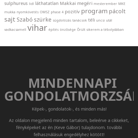
sulphureus
láthatatlan
Makkai
megéri
lidl
mesterember
MKE
program
pácolt
pozitív
mukka
nyomkövetés
OMSZ
phase 4
sajt
Szabó
szürke
téli
súgdolózás
tanácsok
uncsi
utál
vihar
vadkacsamell
építés
önzősége
Őrült sikerem a tébolydában
MINDENNAPI
GONDOLATMORZSÁ
Képek-, gondolatok-, és minden más!
Az oldalon megjelenő minden tartalom, beleérve a cikkeket,
fényképeket az én (Keve Gábor) tulajdonom. további
felhasználásuk engedélyhez kötött!