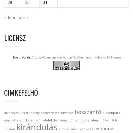
29
30
31
« febr
ápr »
LICENSZ
Blog under the
Creative Commons Attribution-NonCommercial-NoDerivs 3.0 License
CIMKEFELHŐ
bosszantó
alkoholos
Arch Enemy
benézte
borotvahab
elevenpark
elázott
error
felemelő
fiatalok
fénymásoló
hangulatember
illúzió
J.R.R.
kirándulás
Laetiporus
Tolkien
kitöröl
kivág
képzés