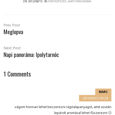
ON 2012/08/15
IN
FÉNYKÉPEZÉS
,
NAPI PANORÁMA
Prev Post
Meglopva
Next Post
Napi panoráma: Ipolytarnóc
1
Comments
MARC
2010/04/12 00:24
vágom honnan lehet beszerezni rágóalapanyagot, amit azután
lepárolt aromával lehet fűszerezni 🙂