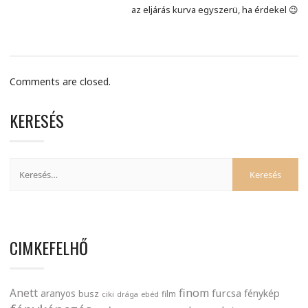
az eljárás kurva egyszerü, ha érdekel 😉
Comments are closed.
KERESÉS
CIMKEFELHŐ
finom
Anett
furcsa
fénykép
aranyos
busz
film
ciki
drága
ebéd