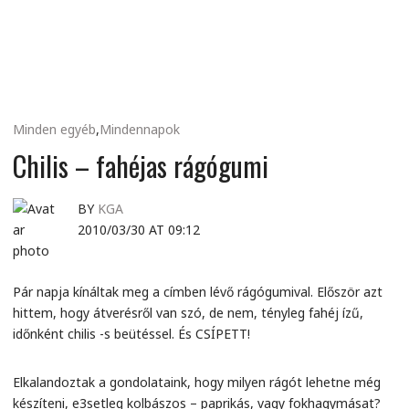
MINDENNAPI
GONDOLATMORZSÁK
Minden egyéb
,
Mindennapok
Chilis – fahéjas rágógumi
BY
KGA
2010/03/30 AT 09:12
Pár napja kínáltak meg a címben lévő rágógumival. Először azt
hittem, hogy átverésről van szó, de nem, tényleg fahéj ízű,
időnként chilis -s beütéssel. És CSÍPETT!
Elkalandoztak a gondolataink, hogy milyen rágót lehetne még
készíteni, e3setleg kolbászos – paprikás, vagy fokhagymásat?