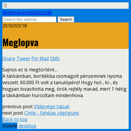
Mindennapi gondolatmorzsák
2010/03/18
Meglopva
Share
Tweet
Pin
Mail
SMS
Sajnos ez is megtörtént…
A táskámban, borítékba csomagolt pénzemnek nyoma
veszett. 60.000 Ft volt a tanulópénz! Hogy hol-, ki-, és
hogyan lovasította meg, örök rejtély marad, mert 1 hétig
a táskámban hurcoltam mindenhova.
previous post
Világvége házak
next post
Chilis - fahéjas rágógumi
Back to top
mobile
desktop