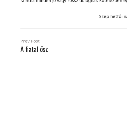
Mintha minden jó vagy rossz dolognak kötelezően e
Szép hétfői n
Prev Post
A fiatal ősz