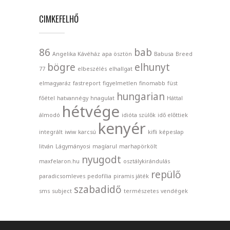
CIMKEFELHŐ
86
bab
Angelika Kávéház
apa ösztön
Babusa
Breed
bögre
elhunyt
77
elbeszélés
elhallgat
elmagyaráz
fastreport
figyelmetlen
finomabb
füst
hungarian
főétel
hatvannégy
hnagulat
Háttal
hétvége
álmodó
idióta szülők
idő előttiek
kenyér
integrált
iwiw
karcsú
kifli
képeslap
litván
Lágymányosi
magíarul
marhapörkölt
nyugodt
maxfelaron.hu
osztálykirándulás
repülő
paradicsomleves
pedofília
piramis játék
szabadidő
sms
subject
természetes
vendégek