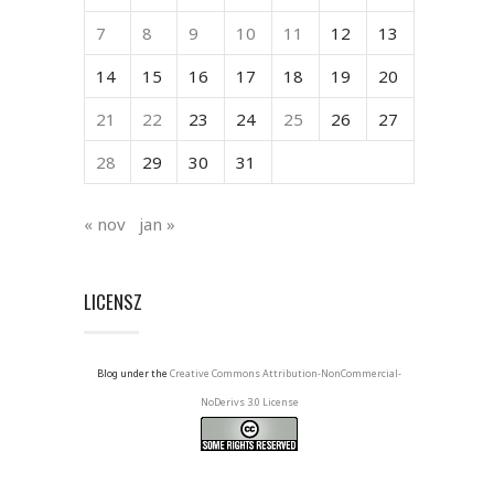
7
8
9
10
11
12
13
14
15
16
17
18
19
20
21
22
23
24
25
26
27
28
29
30
31
« nov
jan »
LICENSZ
Blog under the
Creative Commons Attribution-NonCommercial-
NoDerivs 3.0 License