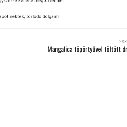
gyszerre kellene megtörténnie!
apot nektek, torlódó dolgaim!
Nex
Mangalica töpörtyűvel töltött d