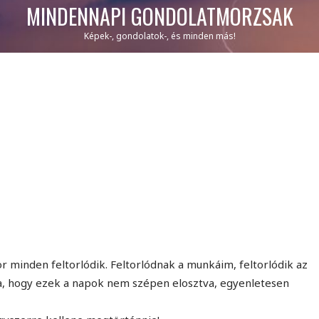
MINDENNAPI GONDOLATMORZSÁK
Képek-, gondolatok-, és minden más!
r minden feltorlódik. Feltorlódnak a munkáim, feltorlódik az
a, hogy ezek a napok nem szépen elosztva, egyenletesen