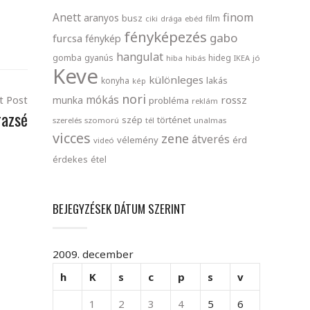
finom
Anett
aranyos
busz
film
ciki
drága
ebéd
fényképezés
gabo
furcsa
fénykép
hangulat
gomba
gyanús
hideg
hiba
hibás
IKEA
jó
Keve
különleges
lakás
konyha
kép
nori
mókás
t Post
rossz
munka
probléma
reklám
razsé
szép
történet
szerelés
szomorú
tél
unalmas
vicces
zene
átverés
vélemény
érd
videó
érdekes
étel
BEJEGYZÉSEK DÁTUM SZERINT
2009. december
h
K
s
c
p
s
v
1
2
3
4
5
6