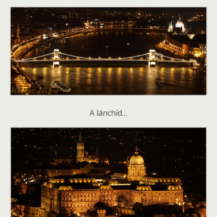
A lánchíd…