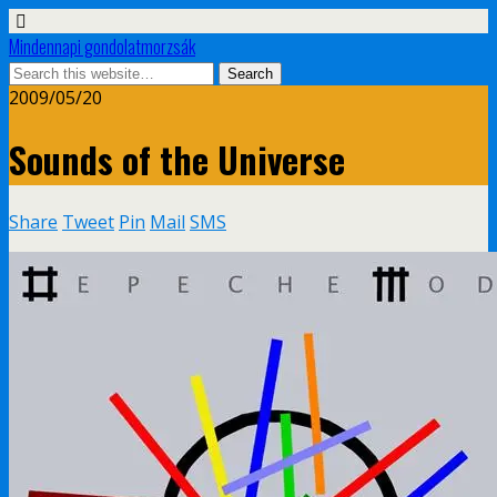
Mindennapi gondolatmorzsák
2009/05/20
Sounds of the Universe
Share
Tweet
Pin
Mail
SMS