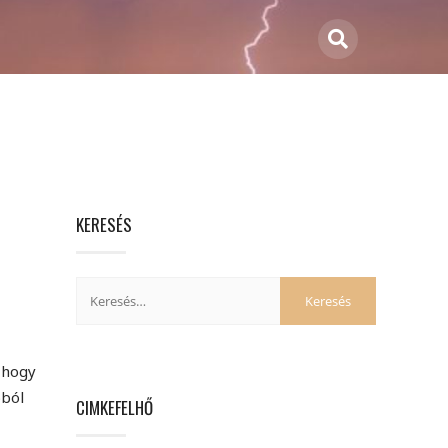
KERESÉS
 hogy
óból
CIMKEFELHŐ