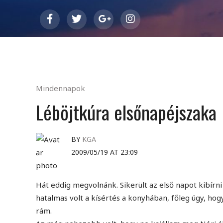
Mindennapok
Léböjtkúra elsőnapéjszaka
BY
KGA
2009/05/19 AT 23:09
Hát eddig megvolnánk. Sikerült az első napot kibírni
hatalmas volt a kísértés a konyhában, főleg úgy, ho
rám.