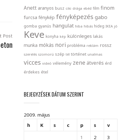
finom
Anett
aranyos
busz
film
ciki
drága
ebéd
fényképezés
gabo
furcsa
fénykép
hangulat
gomba
gyanús
hideg
hiba
hibás
IKEA
jó
Keve
t Post
különleges
lakás
konyha
kép
beton
nori
mókás
rossz
munka
probléma
reklám
szép
történet
szerelés
szomorú
tél
unalmas
vicces
zene
átverés
vélemény
érd
videó
érdekes
étel
BEJEGYZÉSEK DÁTUM SZERINT
2009. május
h
K
s
c
p
s
v
1
2
3