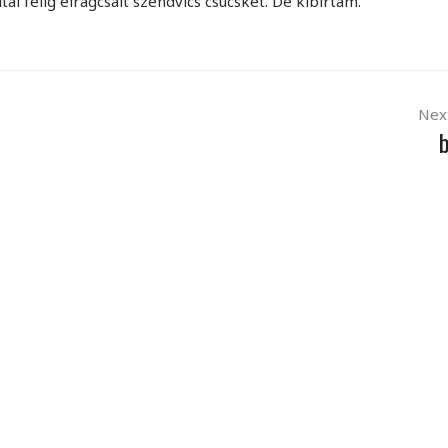
l félig elrágcsált szendvics csücskét. De kibírtam.
Nex