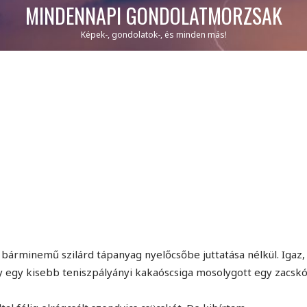
MINDENNAPI GONDOLATMORZSÁK
Képek-, gondolatok-, és minden más!
 bárminemű szilárd tápanyag nyelőcsőbe juttatása nélkül. Igaz,
gy egy kisebb teniszpályányi kakaóscsiga mosolygott egy zacsk