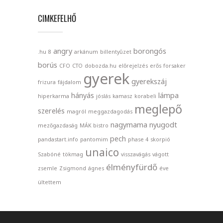
CIMKEFELHŐ
angry
borongós
.hu
8
arkánum
billentyűzet
borús
CFO
CTO
dobozda.hu
előrejelzés
erős
forsaker
gyerek
gyerekszáj
frizura
fájdalom
hányás
lámpa
hiperkarma
jóslás
kamasz
korabeli
meglepő
szerelés
magról
meggazdagodás
nagymama
nyugodt
mezőgazdaság
MÁK bistro
pech
pandastart.info
pantomim
phase 4
skorpió
unaico
Szabóné
tökmag
visszavágás
vágott
élményfürdő
zsemle
Zsigmond
ágnes
éve
ültettem