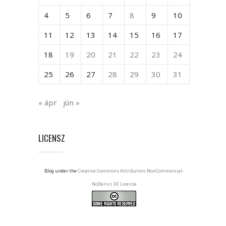
4
5
6
7
8
9
10
11
12
13
14
15
16
17
18
19
20
21
22
23
24
25
26
27
28
29
30
31
« ápr
jún »
LICENSZ
Blog under the
Creative Commons Attribution-NonCommercial-
NoDerivs 3.0 License