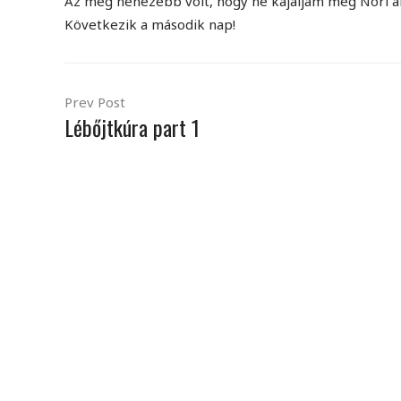
Az még nehezebb volt, hogy ne kajáljam meg Nóri álta
Következik a második nap!
Prev Post
Lébőjtkúra part 1