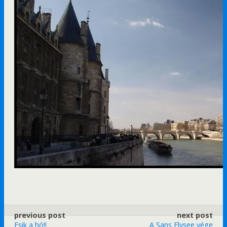
previous post
next post
Esik a hó!!
A Sans Elysee vége