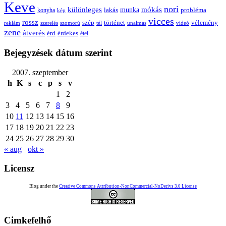
Keve
nori
különleges
mókás
munka
probléma
lakás
konyha
kép
vicces
rossz
szép
vélemény
történet
reklám
szerelés
szomorú
tél
unalmas
videó
zene
átverés
érd
érdekes
étel
Bejegyzések dátum szerint
2007. szeptember
h
K
s
c
p
s
v
1
2
3
4
5
6
7
8
9
10
11
12
13
14
15
16
17
18
19
20
21
22
23
24
25
26
27
28
29
30
« aug
okt »
Licensz
Blog under the
Creative Commons Attribution-NonCommercial-NoDerivs 3.0 License
Cimkefelhő