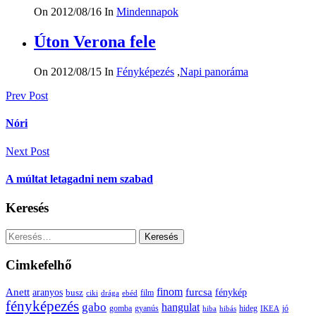
On 2012/08/16
In
Mindennapok
Úton Verona fele
On 2012/08/15
In
Fényképezés
,
Napi panoráma
Bejegyzés
Prev Post
navigáció
Nóri
Next Post
A múltat letagadni nem szabad
Keresés
Keresés:
Cimkefelhő
Anett
finom
furcsa
fénykép
aranyos
busz
film
ciki
drága
ebéd
fényképezés
gabo
hangulat
gomba
gyanús
hiba
hibás
hideg
IKEA
jó