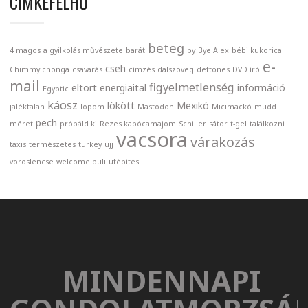
CIMKEFELHŐ
beteg
4 magos
a gyilkolás művészete
barát
by
Bye Alex
bébi kukorica
e-
cseh
Chimmy chonga
csavarás
címzés
dalszöveg
deftones
DVD író
mail
figyelmetlenség
eltört
energiaital
információ
Egyptic
káosz
lökött
Mexikó
jaléktalan
lopom
Mastodon
Micimackó
mudd
pech
méret
próbáld ki
Rezes kabócamajom
Schiller
sátor
t-gel
találkozni
vacsora
várakozás
taxis
természetes
turkey
ujj
vöröslencse
welcome buli
útépítés
MINDENNAPI