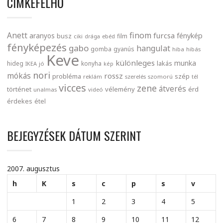
CIMKEFELHŐ
finom
Anett
furcsa
fénykép
aranyos
busz
film
ciki
drága
ebéd
fényképezés
gabo
hangulat
gomba
gyanús
hiba
hibás
Keve
különleges
munka
lakás
hideg
konyha
IKEA
jó
kép
nori
mókás
rossz
probléma
szép
reklám
szerelés
szomorú
tél
vicces
zene
átverés
történet
vélemény
érd
unalmas
videó
érdekes
étel
BEJEGYZÉSEK DÁTUM SZERINT
2007. augusztus
h
K
s
c
p
s
v
1
2
3
4
5
6
7
8
9
10
11
12