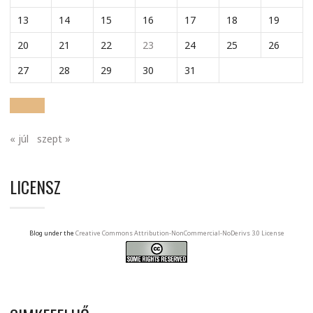
13
14
15
16
17
18
19
20
21
22
23
24
25
26
27
28
29
30
31
« júl
szept »
LICENSZ
Blog under the
Creative Commons Attribution-NonCommercial-NoDerivs 3.0 License