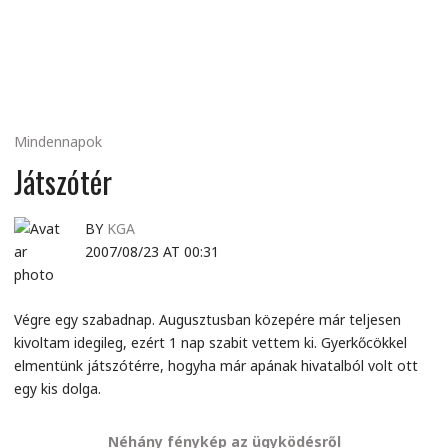
MINDENNAPI
GONDOLATMORZSÁK
Mindennapok
Játszótér
BY
KGA
2007/08/23 AT 00:31
Végre egy szabadnap. Augusztusban közepére már teljesen
kivoltam idegileg, ezért 1 nap szabit vettem ki. Gyerkőcökkel
elmentünk játszótérre, hogyha már apának hivatalból volt ott
egy kis dolga.
Néhány fénykép az ügyködésről