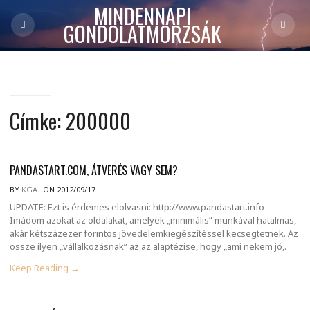
MINDENNAPI
GONDOLATMORZSÁK
Címke:
200000
PANDASTART.COM, ÁTVERÉS VAGY SEM?
BY
KGA
ON 2012/09/17
UPDATE: Ezt is érdemes elolvasni: http://www.pandastart.info
Imádom azokat az oldalakat, amelyek „minimális” munkával hatalmas,
akár kétszázezer forintos jövedelemkiegészítéssel kecsegtetnek. Az
össze ilyen „vállalkozásnak” az az alaptézise, hogy „ami nekem jó,.
Keep Reading →