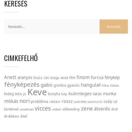
KERESÉS
CIMKEFELHŐ
finom
Anett
furcsa
fénykép
aranyos
busz
film
ciki
drága
ebéd
fényképezés
gabo
hangulat
gomba
gyanús
hiba
hibás
Keve
különleges
munka
lakás
hideg
konyha
IKEA
jó
kép
nori
mókás
rossz
probléma
szép
reklám
szerelés
szomorú
tél
vicces
zene
átverés
történet
vélemény
érd
unalmas
videó
érdekes
étel