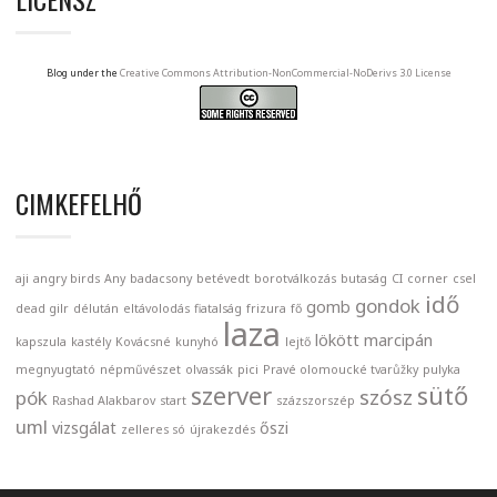
Blog under the
Creative Commons Attribution-NonCommercial-NoDerivs 3.0 License
CIMKEFELHŐ
aji
angry birds
Any
badacsony
betévedt
borotválkozás
butaság
CI
corner
csel
idő
gondok
gomb
dead gilr
délután
eltávolodás
fiatalság
frizura
fő
laza
lökött
marcipán
kapszula
kastély
Kovácsné
kunyhó
lejtő
megnyugtató
népművészet
olvassák
pici
Pravé olomoucké tvarůžky
pulyka
szerver
sütő
szósz
pók
Rashad Alakbarov
start
százszorszép
uml
vizsgálat
őszi
zelleres só
újrakezdés