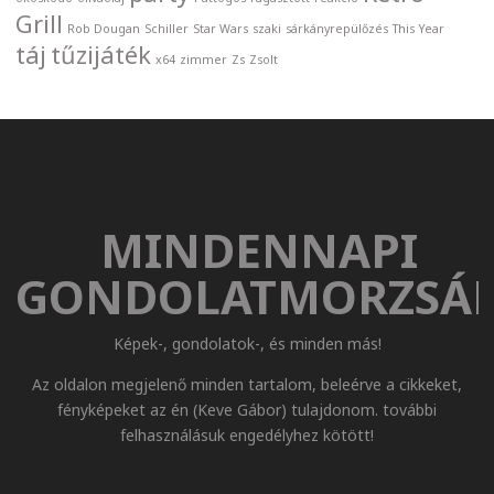
Grill
Rob Dougan
Schiller
Star Wars
szaki
sárkányrepülőzés
This Year
táj
tűzijáték
x64
zimmer
Zs
Zsolt
MINDENNAPI
GONDOLATMORZSÁ
Képek-, gondolatok-, és minden más!
Az oldalon megjelenő minden tartalom, beleérve a cikkeket,
fényképeket az én (Keve Gábor) tulajdonom. további
felhasználásuk engedélyhez kötött!