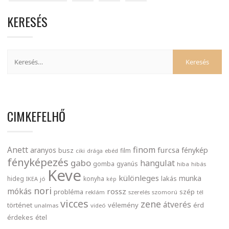
KERESÉS
CIMKEFELHŐ
finom
Anett
furcsa
fénykép
aranyos
busz
film
ciki
drága
ebéd
fényképezés
gabo
hangulat
gomba
gyanús
hiba
hibás
Keve
különleges
munka
lakás
hideg
konyha
IKEA
jó
kép
nori
mókás
rossz
probléma
szép
reklám
szerelés
szomorú
tél
vicces
zene
átverés
történet
vélemény
érd
unalmas
videó
érdekes
étel