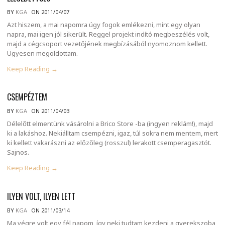
BY
KGA
ON 2011/04/07
Azt hiszem, a mai napomra úgy fogok emlékezni, mint egy olyan
napra, mai igen jól sikerült. Reggel projekt indító megbeszélés volt,
majd a cégcsoport vezetőjének megbízásából nyomoznom kellett.
Ügyesen megoldottam.
Keep Reading →
CSEMPÉZTEM
BY
KGA
ON 2011/04/03
Délelőtt elmentünk vásárolni a Brico Store -ba (ingyen reklám!), majd
ki a lakáshoz. Nekiálltam csempézni, igaz, túl sokra nem mentem, mert
ki kellett vakarászni az előzőleg (rosszul) lerakott csemperagasztót.
Sajnos.
Keep Reading →
ILYEN VOLT, ILYEN LETT
BY
KGA
ON 2011/03/14
Ma végre volt egy fél napom, így neki tudtam kezdeni a gyerekszoba