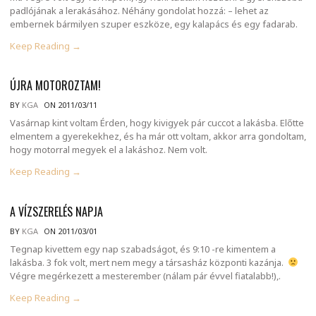
padlójának a lerakásához. Néhány gondolat hozzá: – lehet az
embernek bármilyen szuper eszköze, egy kalapács és egy fadarab.
Keep Reading →
ÚJRA MOTOROZTAM!
BY
KGA
ON 2011/03/11
Vasárnap kint voltam Érden, hogy kivigyek pár cuccot a lakásba. Előtte
elmentem a gyerekekhez, és ha már ott voltam, akkor arra gondoltam,
hogy motorral megyek el a lakáshoz. Nem volt.
Keep Reading →
A VÍZSZERELÉS NAPJA
BY
KGA
ON 2011/03/01
Tegnap kivettem egy nap szabadságot, és 9:10 -re kimentem a
lakásba. 3 fok volt, mert nem megy a társasház központi kazánja.
Végre megérkezett a mesterember (nálam pár évvel fiatalabb!),.
Keep Reading →