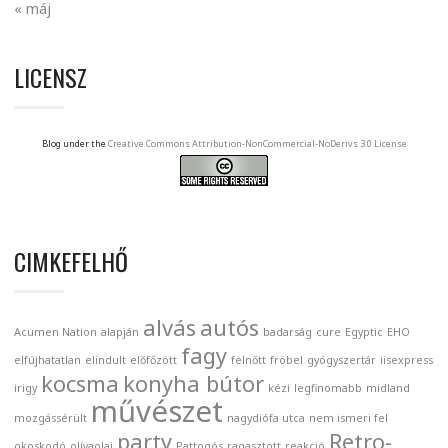
« máj
LICENSZ
Blog under the
Creative Commons Attribution-NonCommercial-NoDerivs 3.0 License
CIMKEFELHŐ
alvás
autós
Acumen Nation
alapján
badarság
cure
Egyptic
EHO
fagy
elfújhatatlan
elindult
előfőzött
felnőtt
fröbel
gyógyszertár
iisexpress
kocsma
konyha bútor
irigy
kézi
legfinomabb
midland
művészet
mozgássérült
nagydiófa utca
nem ismeri fel
party
Retro-
okoskodó
olívaolaj
Pattogós
ragasztott
reakció