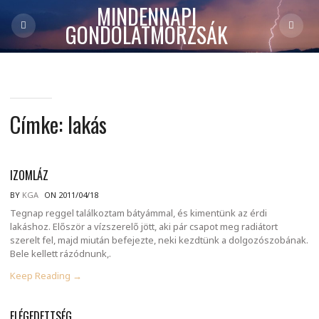
MINDENNAPI
GONDOLATMORZSÁK
Címke:
lakás
IZOMLÁZ
BY
KGA
ON 2011/04/18
Tegnap reggel találkoztam bátyámmal, és kimentünk az érdi
lakáshoz. Először a vízszerelő jött, aki pár csapot meg radiátort
szerelt fel, majd miután befejezte, neki kezdtünk a dolgozószobának.
Bele kellett rázódnunk,.
Keep Reading →
ELÉGEDETTSÉG