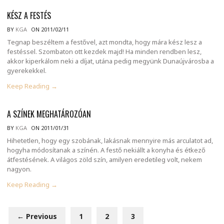
KÉSZ A FESTÉS
BY
KGA
ON 2011/02/11
Tegnap beszéltem a festővel, azt mondta, hogy mára kész lesz a
festéssel. Szombaton ott kezdek majd! Ha minden rendben lesz,
akkor kiperkálom neki a díjat, utána pedig megyünk Dunaújvárosba a
gyerekekkel.
Keep Reading →
A SZÍNEK MEGHATÁROZÓAN
BY
KGA
ON 2011/01/31
Hihetetlen, hogy egy szobának, lakásnak mennyire más arculatot ad,
hogyha módosítanak a színén. A festő nekiállt a konyha és étkező
átfestésének. A világos zöld szín, amilyen eredetileg volt, nekem
nagyon.
Keep Reading →
← Previous
1
2
3