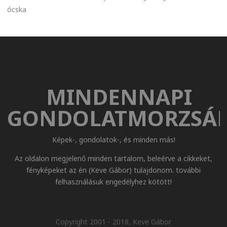
ócska
MINDENNAPI
GONDOLATMORZSÁ
Képek-, gondolatok-, és minden más!
Az oldalon megjelenő minden tartalom, beleérve a cikkeket,
fényképeket az én (Keve Gábor) tulajdonom. további
felhasználásuk engedélyhez kötött!
Copyright 2001 - 2018, Keve Gábor