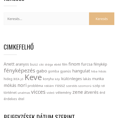
CIMKEFELHŐ
finom
Anett
furcsa
fénykép
aranyos
busz
film
ciki
drága
ebéd
fényképezés
gabo
hangulat
gomba
gyanús
hiba
hibás
Keve
különleges
munka
lakás
hideg
konyha
IKEA
jó
kép
nori
mókás
rossz
probléma
szép
reklám
szerelés
szomorú
tél
vicces
zene
átverés
történet
vélemény
érd
unalmas
videó
érdekes
étel
BEJEGYZÉSEK DÁTUM SZERINT