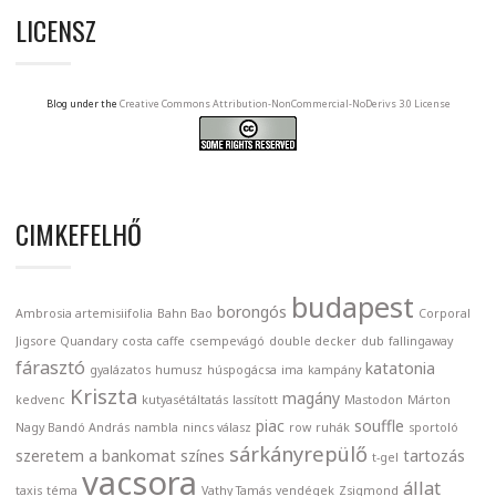
LICENSZ
Blog under the
Creative Commons Attribution-NonCommercial-NoDerivs 3.0 License
CIMKEFELHŐ
budapest
borongós
Ambrosia artemisiifolia
Bahn Bao
Corporal
Jigsore Quandary
costa caffe
csempevágó
double decker
dub
fallingaway
fárasztó
katatonia
gyalázatos
humusz
húspogácsa
ima
kampány
Kriszta
magány
kedvenc
kutyasétáltatás
lassított
Mastodon
Márton
piac
souffle
Nagy Bandó András
nambla
nincs válasz
row
ruhák
sportoló
sárkányrepülő
szeretem a bankomat
színes
tartozás
t-gel
vacsora
állat
taxis
téma
Vathy Tamás
vendégek
Zsigmond