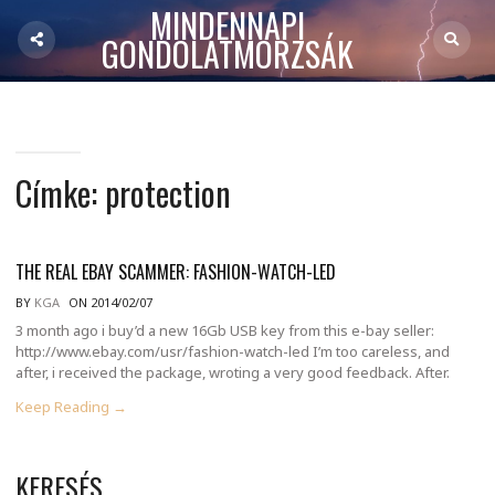
MINDENNAPI
GONDOLATMORZSÁK
Címke:
protection
THE REAL EBAY SCAMMER: FASHION-WATCH-LED
BY
KGA
ON 2014/02/07
3 month ago i buy’d a new 16Gb USB key from this e-bay seller:
http://www.ebay.com/usr/fashion-watch-led I’m too careless, and
after, i received the package, wroting a very good feedback. After.
Keep Reading →
KERESÉS