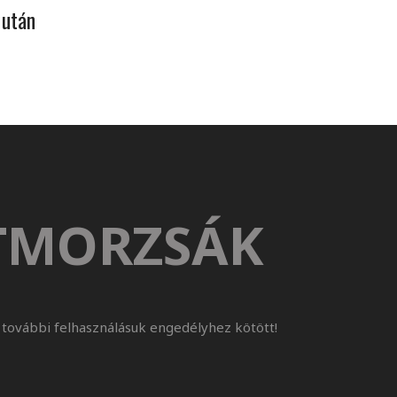
 után
TMORZSÁK
további felhasználásuk engedélyhez kötött!