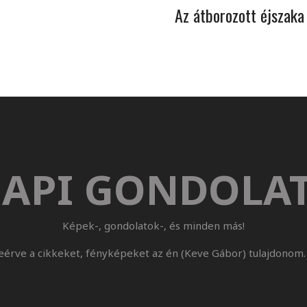
Az átborozott éjszaka
API GONDOLA
Képek-, gondolatok-, és minden más!
eérve a cikkeket, fényképeket az én (Keve Gábor) tulajdonom. 