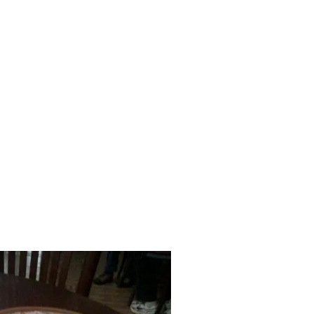
MINDENNAPI GONDOLATMORZSÁK
Képek-, gondolatok-, és minden más!