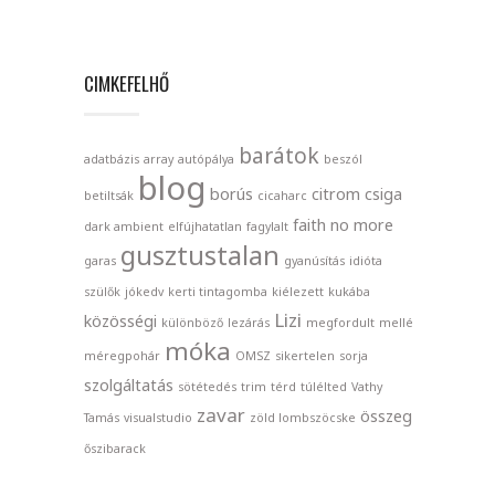
CIMKEFELHŐ
barátok
adatbázis
array
autópálya
beszól
blog
borús
citrom
csiga
betiltsák
cicaharc
faith no more
dark ambient
elfújhatatlan
fagylalt
gusztustalan
garas
gyanúsítás
idióta
szülők
jókedv
kerti tintagomba
kiélezett
kukába
Lizi
közösségi
különböző
lezárás
megfordult
mellé
móka
méregpohár
OMSZ
sikertelen
sorja
szolgáltatás
sötétedés
trim
térd
túlélted
Vathy
zavar
összeg
Tamás
visualstudio
zöld lombszöcske
őszibarack