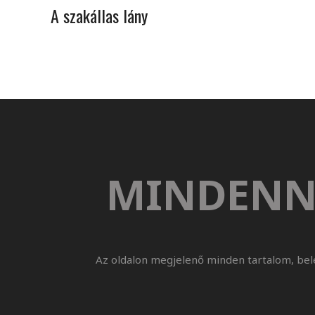
A szakállas lány
MINDENN
Az oldalon megjelenő minden tartalom, bel