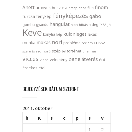
finom
Anett
aranyos
busz
film
ciki
drága
ebéd
fényképezés
gabo
furcsa
fénykép
hangulat
gomba
gyanús
hideg
hiba
hibás
IKEA
jó
Keve
különleges
lakás
konyha
kép
nori
mókás
rossz
munka
probléma
reklám
szép
történet
szerelés
szomorú
tél
unalmas
vicces
zene
átverés
vélemény
érd
videó
érdekes
étel
BEJEGYZÉSEK DÁTUM SZERINT
2011. október
h
K
s
c
p
s
v
1
2