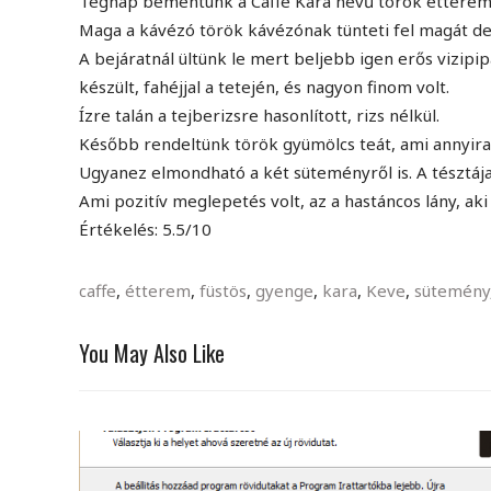
Tegnap bementünk a Caffe Kara nevű török étterem
Maga a kávézó török kávézónak tünteti fel magát de
A bejáratnál ültünk le mert beljebb igen erős vizipip
készült, fahéjjal a tetején, és nagyon finom volt.
Ízre talán a tejberizsre hasonlított, rizs nélkül.
Később rendeltünk török gyümölcs teát, ami annyira e
Ugyanez elmondható a két süteményről is. A tésztája
Ami pozitív meglepetés volt, az a hastáncos lány, ak
Értékelés: 5.5/10
caffe
,
étterem
,
füstös
,
gyenge
,
kara
,
Keve
,
sütemény
You May Also Like