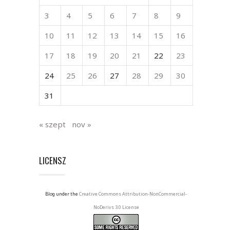
3
4
5
6
7
8
9
10
11
12
13
14
15
16
17
18
19
20
21
22
23
24
25
26
27
28
29
30
31
« szept
nov »
LICENSZ
Blog under the
Creative Commons Attribution-NonCommercial-
NoDerivs 3.0 License