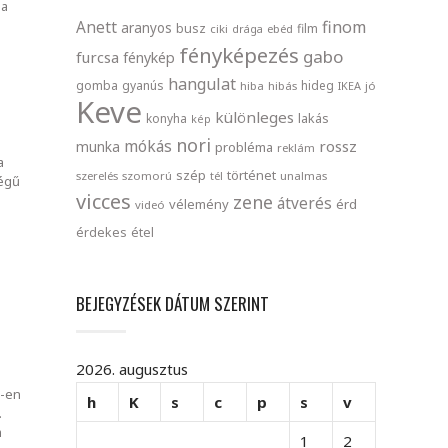
 a
finom
Anett
aranyos
busz
film
ciki
drága
ebéd
fényképezés
gabo
furcsa
fénykép
hangulat
gomba
gyanús
hideg
hiba
hibás
IKEA
jó
Keve
különleges
lakás
konyha
kép
nori
mókás
rossz
munka
probléma
reklám
a
szép
történet
szerelés
szomorú
tél
unalmas
ségű
vicces
zene
átverés
vélemény
érd
videó
érdekes
étel
BEJEGYZÉSEK DÁTUM SZERINT
2026. augusztus
 -en
h
K
s
c
p
s
v
.
m
1
2