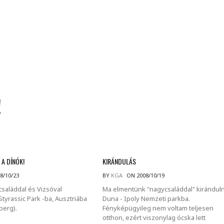
MINDENNAPI GONDOLATMORZSÁK
Képek-, gondolatok-, és minden más!
!
 A DÍNÓK!
KIRÁNDULÁS
8/10/23
BY
KGA
ON 2008/10/19
családdal és Vizsóval
Ma elmentünk "nagycsaláddal" kiránduln
Styrassic Park -ba, Ausztriába
Duna - Ipoly Nemzeti parkba.
berg).
Fényképügyileg nem voltam teljesen
otthon, ezért viszonylag ócska lett
g →