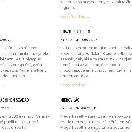
kattingatásaim eredménye. Ez volt találn
legjobb.
Keep Reading →
GRAZIE PER TUTTO
8/08/20
BY
KGA
ON 2008/07/27
ssal foglalkozó ember
Ezúton szeretném megköszönni annak 
 a pillanat, amikor tüzijárékot
kedves aranyos, (talán) Bibione -i illető
képezni. Az új olympus
személynek, aki a nyaralásunk 3. napján
már "gyerekjáték", ezért
bemászott az ablakon, és minden
yképezni. Kamera, állvány,
mozdíthatót elemelt, hogy nem tudtam a
Minden megvan.
tengerpartról, a.
g →
Keep Reading →
GADNI NEM SZABAD
MIKROVILÁG
7/10/06
BY
KGA
ON 2007/09/11
 elmúlt 30 évemből. Vannak
Megérkezett, végre itt van. Az ebay.com
é publikusak is, dehát
rendeltem egy ultramakró előtét lencsét
 ez is én voltam!
Megérkezett, nem nyúlta le a posta, ne