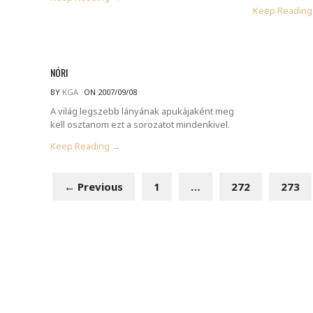
Keep Readin
NÓRI
BY
KGA
ON 2007/09/08
A világ legszebb lányának apukájaként meg
kell osztanom ezt a sorozatot mindenkivel.
Keep Reading →
← Previous
1
…
272
273