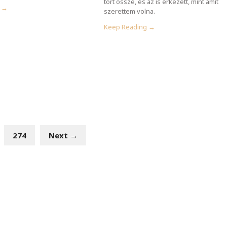
tört össze, és az is érkezett, mint amit
g →
szerettem volna.
Keep Reading →
274
Next →