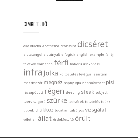
CIMKEFELHŐ
dicséret
allo kulcha
Anathema
croissaint
elcsatangol
elcsúnyult
elfogtuk
english
example
fahéj
férfi
falatkák
flamenco
háború
iisexpress
infra
Jolka
költöztetés
levágva
lezártam
megnéz
pisi
macskaszőr
napnyugta
népművészet
régen
steak
rácsapódott
sleeping
subject
szürke
szerv
szigorú
testvérek
tesztelés
teükk
trükköz
vizsgálat
tippek
tudatlan
túlsúlyos
állat
őrült
véletlen
érdekfeszítő