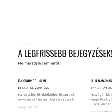
A LEGFRISSEBB BEJEGYZÉSEK
Ne maradj le semmiről...
ÍGY ÖKÖRKÖDÜNK MI…
JAJJ!! TÁMADNAK
BY
KGA
ON 2008/10/29
BY
KGA
ON 200
Ha hülyülésről, ökörködésről van szó,
Hétvégén kis 
akkor mind a hárman benne vagyunk.
kiugrottunk a 
(Bad Gleichen
Keep Reading →
Keep Readin