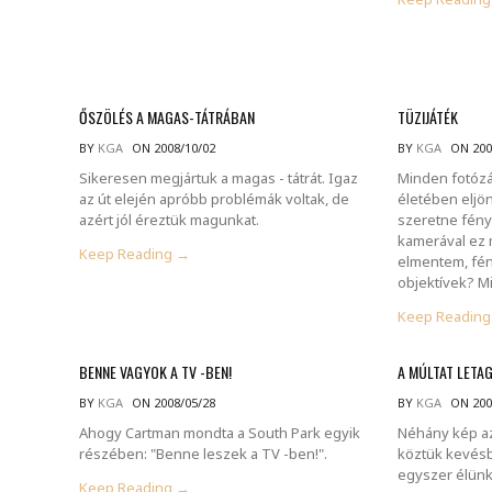
ŐSZÖLÉS A MAGAS-TÁTRÁBAN
TÜZIJÁTÉK
BY
KGA
ON 2008/10/02
BY
KGA
ON 200
Sikeresen megjártuk a magas - tátrát. Igaz
Minden fotózá
az út elején apróbb problémák voltak, de
életében eljön
azért jól éreztük magunkat.
szeretne fény
kamerával ez 
Keep Reading →
elmentem, fén
objektívek? 
Keep Readin
BENNE VAGYOK A TV -BEN!
A MÚLTAT LETA
BY
KGA
ON 2008/05/28
BY
KGA
ON 200
Ahogy Cartman mondta a South Park egyik
Néhány kép az
részében: "Benne leszek a TV -ben!".
köztük kevésb
egyszer élünk,
Keep Reading →