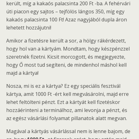
került, míg a kakaós palacsinta 200 Ft -ba. A fehérvári
úti piacon egy sajtos – tejfölös lángos 350, míg egy
kakaós palacsinta 100 Ft! Azaz nagyjából dupla áron
lehetett hozzájutni!
Amikor a fizetésre került a sor, a hölgy rákérdezett,
hogy hol van a kártyám. Mondtam, hogy készpénzzel
szeretnék fizetni. Kicsit morcogott, és megjegyezte,
hogy Ő most tud segíteni, de mindenhol máshol kell
majd a kártya!
Nosza, mi is ez a kártya? Ez egy speciális fesztivál
kártya, amit 1000 Ft -ért kell megvásárolni, majd erre
lehet feltölteni pénzt. Ezt a kártyát kell fizetéskor
hozzáérinteni a terminálhoz, ami levonja a pénzt, és
az egész vásárlási folyamat pillanatok alatt megvan.
Magával a kártyás vásárlással nem is lenne bajom, de