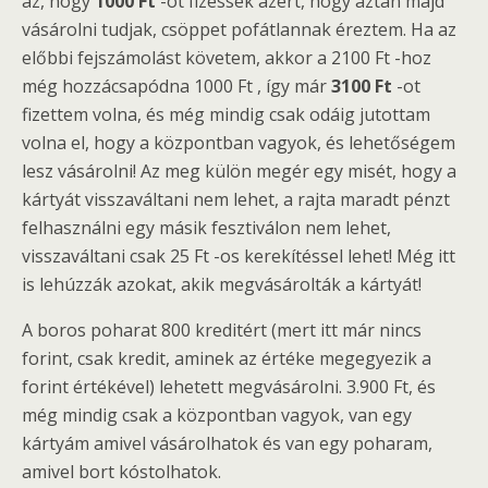
az, hogy
1000 Ft
-ot fizessek azért, hogy aztán majd
vásárolni tudjak, csöppet pofátlannak éreztem. Ha az
előbbi fejszámolást követem, akkor a 2100 Ft -hoz
még hozzácsapódna 1000 Ft , így már
3100 Ft
-ot
fizettem volna, és még mindig csak odáig jutottam
volna el, hogy a központban vagyok, és lehetőségem
lesz vásárolni! Az meg külön megér egy misét, hogy a
kártyát visszaváltani nem lehet, a rajta maradt pénzt
felhasználni egy másik fesztiválon nem lehet,
visszaváltani csak 25 Ft -os kerekítéssel lehet! Még itt
is lehúzzák azokat, akik megvásárolták a kártyát!
A boros poharat 800 kreditért (mert itt már nincs
forint, csak kredit, aminek az értéke megegyezik a
forint értékével) lehetett megvásárolni. 3.900 Ft, és
még mindig csak a központban vagyok, van egy
kártyám amivel vásárolhatok és van egy poharam,
amivel bort kóstolhatok.