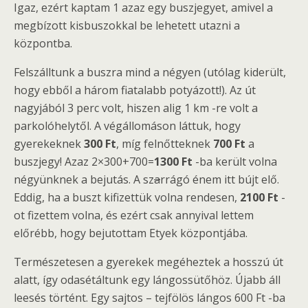
Igaz, ezért kaptam 1 azaz egy buszjegyet, amivel a
megbízott kisbuszokkal be lehetett utazni a
központba.
Felszálltunk a buszra mind a négyen (utólag kiderült,
hogy ebből a három fiatalabb potyázott!). Az út
nagyjából 3 perc volt, hiszen alig 1 km -re volt a
parkolóhelytől. A végállomáson láttuk, hogy
gyerekeknek
300 Ft
, míg felnőtteknek
700 Ft
a
buszjegy! Azaz 2×300+700=
1300 Ft
-ba került volna
négyünknek a bejutás. A sz
a
rrágó énem itt bújt elő.
Eddig, ha a buszt kifizettük volna rendesen,
2100 Ft
-
ot fizettem volna, és ezért csak annyival lettem
előrébb, hogy bejutottam Etyek központjába.
Természetesen a gyerekek megéheztek a hosszú út
alatt, így odasétáltunk egy lángossütőhöz. Újabb áll
leesés történt. Egy sajtos – tejfölös lángos 600 Ft -ba