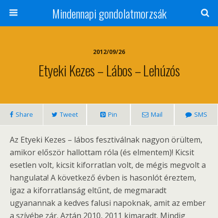
Mindennapi gondolatmorzsák
2012/09/26
Etyeki Kezes – Lábos – Lehúzós
Share
Tweet
Pin
Mail
SMS
Az Etyeki Kezes – lábos fesztiválnak nagyon örültem,
amikor először hallottam róla (és elmentem)! Kicsit
esetlen volt, kicsit kiforratlan volt, de mégis megvolt a
hangulata! A következő évben is hasonlót éreztem,
igaz a kiforratlanság eltűnt, de megmaradt
ugyanannak a kedves falusi napoknak, amit az ember
a szívébe zár. Aztán 2010, 2011 kimaradt. Mindig