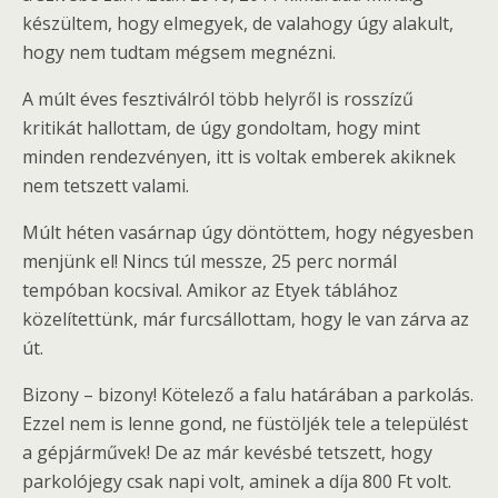
készültem, hogy elmegyek, de valahogy úgy alakult,
hogy nem tudtam mégsem megnézni.
A múlt éves fesztiválról több helyről is rosszízű
kritikát hallottam, de úgy gondoltam, hogy mint
minden rendezvényen, itt is voltak emberek akiknek
nem tetszett valami.
Múlt héten vasárnap úgy döntöttem, hogy négyesben
menjünk el! Nincs túl messze, 25 perc normál
tempóban kocsival. Amikor az Etyek táblához
közelítettünk, már furcsállottam, hogy le van zárva az
út.
Bizony – bizony! Kötelező a falu határában a parkolás.
Ezzel nem is lenne gond, ne füstöljék tele a települést
a gépjárművek! De az már kevésbé tetszett, hogy
parkolójegy csak napi volt, aminek a díja 800 Ft volt.