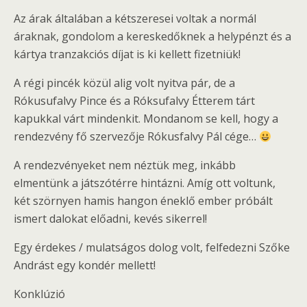
Az árak általában a kétszeresei voltak a normál
áraknak, gondolom a kereskedőknek a helypénzt és a
kártya tranzakciós díjat is ki kellett fizetniük!
A régi pincék közül alig volt nyitva pár, de a
Rókusufalvy Pince és a Róksufalvy Étterem tárt
kapukkal várt mindenkit. Mondanom se kell, hogy a
rendezvény fő szervezője Rókusfalvy Pál cége…
A rendezvényeket nem néztük meg, inkább
elmentünk a játszótérre hintázni. Amíg ott voltunk,
két szörnyen hamis hangon éneklő ember próbált
ismert dalokat előadni, kevés sikerrel!
Egy érdekes / mulatságos dolog volt, felfedezni Szőke
Andrást egy kondér mellett!
Konklúzió