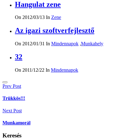
Hangulat zene
On 2012/03/13
In
Zene
Az igazi szoftverfejlesztő
On 2012/01/31
In
Mindennapok
,
Munkahely
32
On 2011/12/22
In
Mindennapok
Bejegyzés
Prev Post
navigáció
Trükkös!!!
Next Post
Munkamorál
Keresés