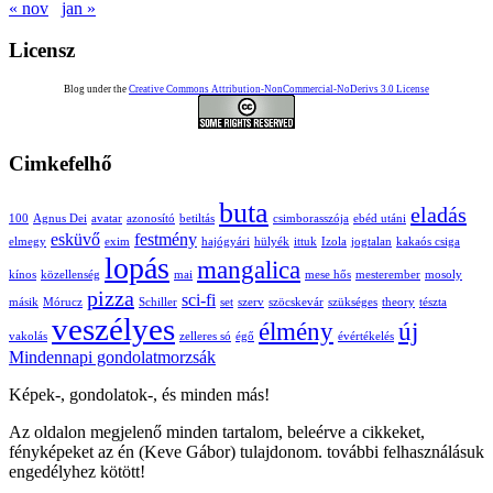
« nov
jan »
Licensz
Blog under the
Creative Commons Attribution-NonCommercial-NoDerivs 3.0 License
Cimkefelhő
buta
eladás
100
Agnus Dei
avatar
azonosító
betiltás
csimborasszója
ebéd utáni
esküvő
festmény
elmegy
exim
hajógyári
hülyék
ittuk
Izola
jogtalan
kakaós csiga
lopás
mangalica
kínos
közellenség
mai
mese hős
mesterember
mosoly
pizza
sci-fi
másik
Mórucz
Schiller
set
szerv
szöcskevár
szükséges
theory
tészta
veszélyes
élmény
új
vakolás
zelleres só
égő
évértékelés
Mindennapi gondolatmorzsák
Képek-, gondolatok-, és minden más!
Az oldalon megjelenő minden tartalom, beleérve a cikkeket,
fényképeket az én (Keve Gábor) tulajdonom. további felhasználásuk
engedélyhez kötött!