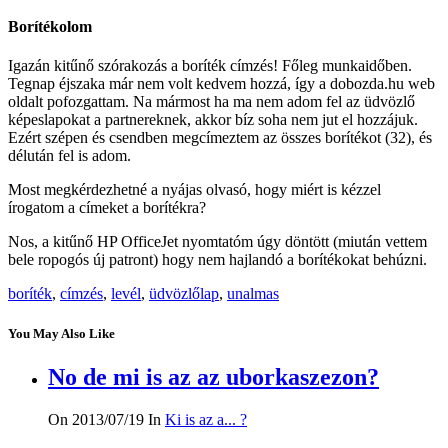
Borítékolom
Igazán kitűnő szórakozás a boríték címzés! Főleg munkaidőben.
Tegnap éjszaka már nem volt kedvem hozzá, így a dobozda.hu web
oldalt pofozgattam. Na mármost ha ma nem adom fel az üdvözlő
képeslapokat a partnereknek, akkor bíz soha nem jut el hozzájuk.
Ezért szépen és csendben megcímeztem az összes borítékot (32), és
délután fel is adom.
Most megkérdezhetné a nyájas olvasó, hogy miért is kézzel
írogatom a címeket a borítékra?
Nos, a kitűnő HP OfficeJet nyomtatóm úgy döntött (miután vettem
bele ropogós új patront) hogy nem hajlandó a borítékokat behúzni.
boríték
,
címzés
,
levél
,
üdvözlőlap
,
unalmas
You May Also Like
No de mi is az az uborkaszezon?
On 2013/07/19
In
Ki is az a... ?