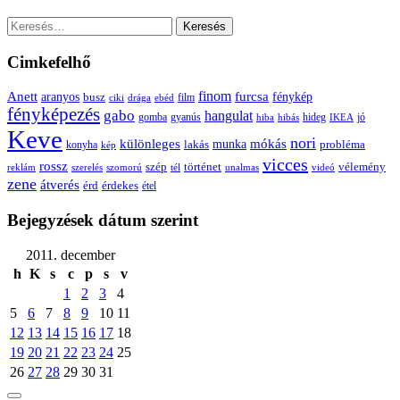
Keresés:
Cimkefelhő
Anett
finom
furcsa
fénykép
aranyos
busz
film
ciki
drága
ebéd
fényképezés
gabo
hangulat
gomba
gyanús
hiba
hibás
hideg
IKEA
jó
Keve
nori
különleges
mókás
munka
probléma
lakás
konyha
kép
vicces
rossz
szép
vélemény
történet
reklám
szerelés
szomorú
tél
unalmas
videó
zene
átverés
érd
érdekes
étel
Bejegyzések dátum szerint
2011. december
h
K
s
c
p
s
v
1
2
3
4
5
6
7
8
9
10
11
12
13
14
15
16
17
18
19
20
21
22
23
24
25
26
27
28
29
30
31