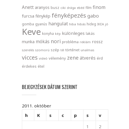
finom
Anett
aranyos
busz
film
ciki
drága
ebéd
fényképezés
gabo
furcsa
fénykép
hangulat
gomba
gyanús
hideg
hiba
hibás
IKEA
jó
Keve
különleges
lakás
konyha
kép
nori
mókás
rossz
munka
probléma
reklám
szép
történet
szerelés
szomorú
tél
unalmas
vicces
zene
átverés
vélemény
érd
videó
érdekes
étel
BEJEGYZÉSEK DÁTUM SZERINT
2011. október
h
K
s
c
p
s
v
1
2