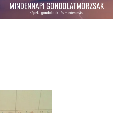
MINDENNAPI GONDOLATMORZSÁK
Képek-, gondolatok-, és minden más!