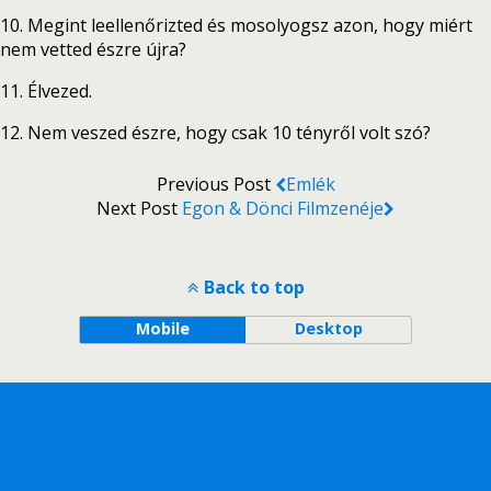
10. Megint leellenőrizted és mosolyogsz azon, hogy miért
nem vetted észre újra?
11. Élvezed.
12. Nem veszed észre, hogy csak 10 tényről volt szó?
Previous Post
Emlék
Next Post
Egon & Dönci Filmzenéje
Back to top
Mobile
Desktop