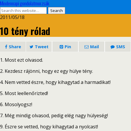
Mindennapi gondolatmorzsák
2011/05/18
10 tény rólad
Share
Tweet
Pin
Mail
SMS
1. Most ezt olvasod.
2. Kezdesz rájönni, hogy ez egy hülye tény.
4. Nem vetted észre, hogy kihagytad a harmadikat!
5. Most leellenőrizted!
6. Mosolyogsz!
7. Még mindig olvasod, pedig elég nagy hülyeség!
9. Észre se vetted, hogy kihagytad a nyolcast!