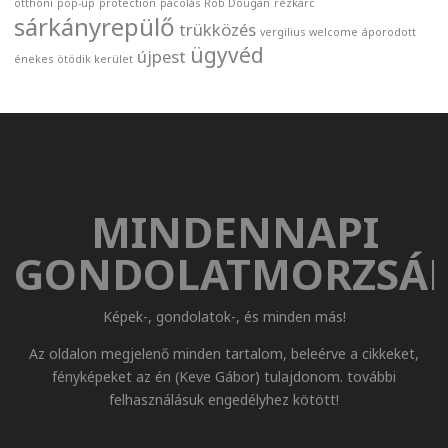
otthoni
pop-up
protection
pácolás
Rob Dougan
rézkarc
sárkányrepülő
trükközés
vergilius
welcome
áporodott
ügyvéd
újpest
énekes
ötödik kerület
MINDENNAPI
GONDOLATMORZSÁ
Képek-, gondolatok-, és minden más!
Az oldalon megjelenő minden tartalom, beleérve a cikkeket,
fényképeket az én (Keve Gábor) tulajdonom. további
felhasználásuk engedélyhez kötött!