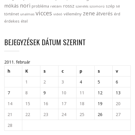
nori
mókás
rossz
probléma
szép
reklám
szerelés
szomorú
tél
vicces
zene
átverés
történet
vélemény
érd
unalmas
videó
érdekes
étel
BEJEGYZÉSEK DÁTUM SZERINT
2011. február
h
K
s
c
p
s
v
1
2
3
4
5
6
7
8
9
10
11
12
13
14
15
16
17
18
19
20
21
22
23
24
25
26
27
28