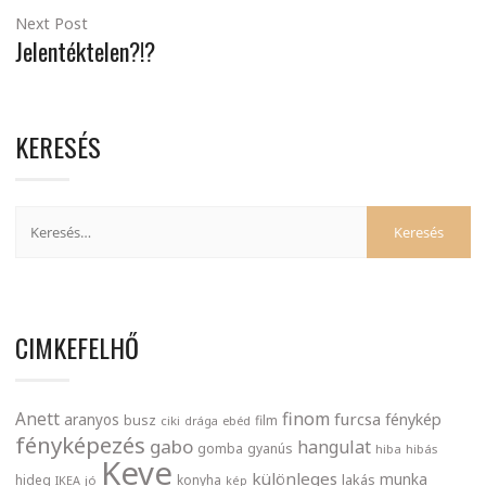
Next Post
Jelentéktelen?!?
KERESÉS
CIMKEFELHŐ
finom
Anett
furcsa
fénykép
aranyos
busz
film
ciki
drága
ebéd
fényképezés
gabo
hangulat
gomba
gyanús
hiba
hibás
Keve
különleges
munka
lakás
hideg
konyha
IKEA
jó
kép