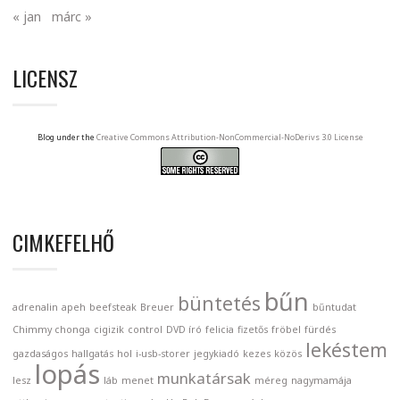
« jan
márc »
LICENSZ
Blog under the
Creative Commons Attribution-NonCommercial-NoDerivs 3.0 License
CIMKEFELHŐ
bűn
büntetés
adrenalin
apeh
beefsteak
Breuer
bűntudat
Chimmy chonga
cigizik
control
DVD író
felicia
fizetős
fröbel
fürdés
lekéstem
gazdaságos
hallgatás
hol
i-usb-storer
jegykiadó
kezes
közös
lopás
munkatársak
lesz
láb
menet
méreg
nagymamája