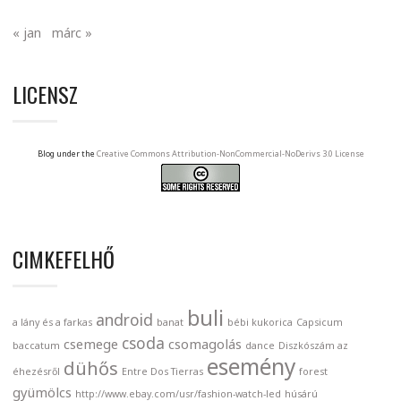
« jan
márc »
LICENSZ
Blog under the
Creative Commons Attribution-NonCommercial-NoDerivs 3.0 License
CIMKEFELHŐ
buli
android
a lány és a farkas
banat
bébi kukorica
Capsicum
csoda
csemege
csomagolás
baccatum
dance
Diszkószám az
esemény
dühős
éhezésről
Entre Dos Tierras
forest
gyümölcs
http://www.ebay.com/usr/fashion-watch-led
húsárú