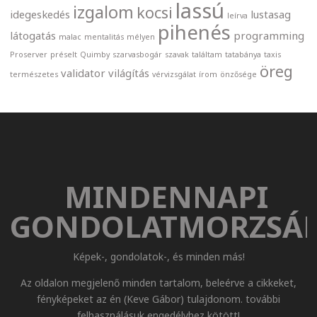
lassú
izgalom
kocsi
idegeskedés
lustasag
leírva
pihenés
látogatás
programming
malac
mentalitás
mélyen
Proserver
préselt
Quimby
szarvasbogár
szavak
találtam
tatabánya
taxis
öreg
validator
világítás
természetes
vérvizsgálat
írom
önzősége
MINDENNAPI
GONDOLATMORZSÁ
Képek-, gondolatok-, és minden más!
Az oldalon megjelenő minden tartalom, beleérve a cikkeket,
fényképeket az én (Keve Gábor) tulajdonom. további
felhasználásuk engedélyhez kötött!