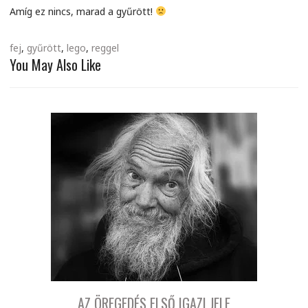
Amíg ez nincs, marad a gyűrött!
fej
,
gyűrött
,
lego
,
reggel
You May Also Like
AZ ÖREGEDÉS ELSŐ IGAZI JELE