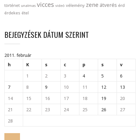
vicces
zene
átverés
történet
vélemény
érd
unalmas
videó
érdekes
étel
BEJEGYZÉSEK DÁTUM SZERINT
2011. február
h
K
s
c
p
s
v
1
2
3
4
5
6
7
8
9
10
11
12
13
14
15
16
17
18
19
20
21
22
23
24
25
26
27
28