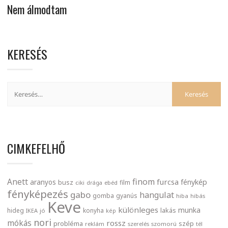
Nem álmodtam
KERESÉS
CIMKEFELHŐ
finom
Anett
furcsa
fénykép
aranyos
busz
film
ciki
drága
ebéd
fényképezés
gabo
hangulat
gomba
gyanús
hiba
hibás
Keve
különleges
munka
lakás
hideg
konyha
IKEA
jó
kép
nori
mókás
rossz
probléma
szép
reklám
szerelés
szomorú
tél