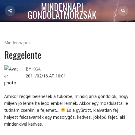
MINDENNAPI
GONDOLATMORZSÁK
Mindennapok
Reggelente
BY
KGA
2011/02/16 AT 10:01
Amikor reggel belenézek a tükörbe, mindig arra gondolok, hogy
milyen jó lenne ha lego ember lennék. Akkor egy mozdulattal le
tudnám cserélni a fejemet…
És a gyűrött, kialvatlan fej
helyett felcsavarnék egy mosolygós, kedves, jóképű fejet, aki
mindenkivel kedves.