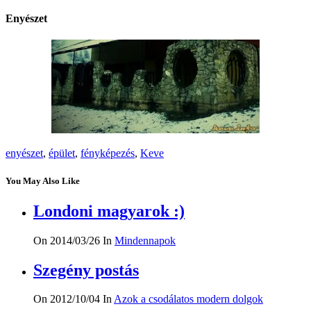
Enyészet
enyészet
,
épület
,
fényképezés
,
Keve
You May Also Like
Londoni magyarok :)
On 2014/03/26
In
Mindennapok
Szegény postás
On 2012/10/04
In
Azok a csodálatos modern dolgok