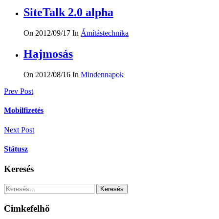
SiteTalk 2.0 alpha
On 2012/09/17
In
Ámítástechnika
Hajmosás
On 2012/08/16
In
Mindennapok
Bejegyzés
Prev Post
navigáció
Mobilfizetés
Next Post
Státusz
Keresés
Keresés:
Cimkefelhő