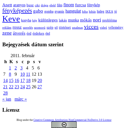
Anett
finom
furcsa
fénykép
aranyos
busz
film
ciki
drága
ebéd
fényképezés
gabo
hangulat
gomba
gyanús
hiba
hibás
hideg
IKEA
jó
Keve
nori
különleges
mókás
munka
probléma
lakás
konyha
kép
vicces
rossz
szép
vélemény
történet
reklám
szerelés
szomorú
tél
unalmas
videó
zene
átverés
érd
érdekes
étel
Bejegyzések dátum szerint
2011. február
h
K
s
c
p
s
v
1
2
3
4
5
6
7
8
9
10
11
12
13
14
15
16
17
18
19
20
21
22
23
24
25
26
27
28
« jan
márc »
Licensz
Blog under the
Creative Commons Attribution-NonCommercial-NoDerivs 3.0 License