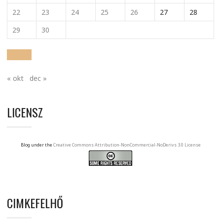
22
23
24
25
26
27
28
29
30
« okt
dec »
LICENSZ
Blog under the
Creative Commons Attribution-NonCommercial-NoDerivs 3.0 License
CIMKEFELHŐ