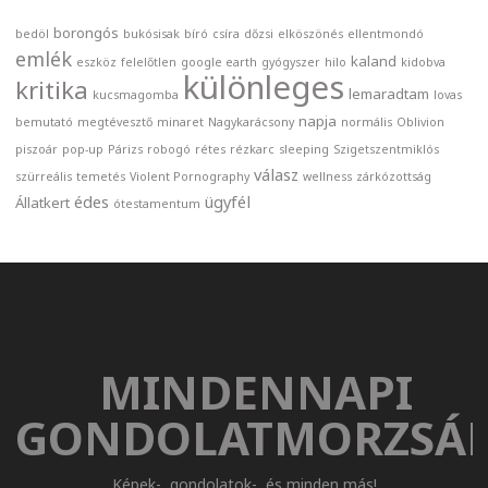
borongós
bedöl
bukósisak
bíró
csíra
dőzsi
elköszönés
ellentmondó
emlék
kaland
eszköz
felelőtlen
google earth
gyógyszer
hilo
kidobva
különleges
kritika
lemaradtam
kucsmagomba
lovas
napja
bemutató
megtévesztő
minaret
Nagykarácsony
normális
Oblivion
piszoár
pop-up
Párizs
robogó
rétes
rézkarc
sleeping
Szigetszentmiklós
válasz
szürreális
temetés
Violent Pornography
wellness
zárkózottság
édes
ügyfél
Állatkert
ótestamentum
MINDENNAPI
GONDOLATMORZSÁ
Képek-, gondolatok-, és minden más!