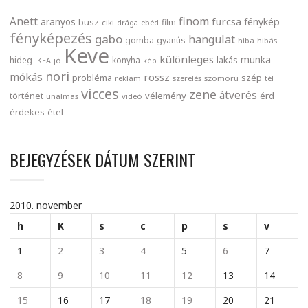
finom
Anett
furcsa
fénykép
aranyos
busz
film
ciki
drága
ebéd
fényképezés
gabo
hangulat
gomba
gyanús
hiba
hibás
Keve
különleges
munka
lakás
hideg
konyha
IKEA
jó
kép
nori
mókás
rossz
probléma
szép
reklám
szerelés
szomorú
tél
vicces
zene
átverés
történet
vélemény
érd
unalmas
videó
érdekes
étel
BEJEGYZÉSEK DÁTUM SZERINT
2010. november
h
K
s
c
p
s
v
1
2
3
4
5
6
7
8
9
10
11
12
13
14
15
16
17
18
19
20
21