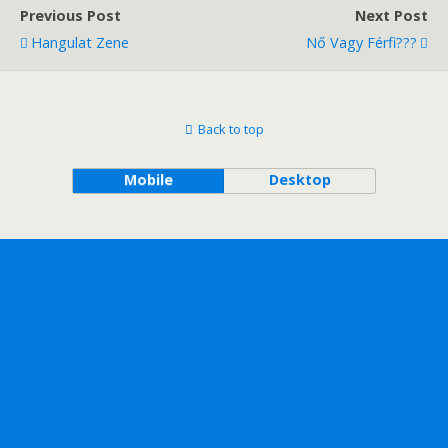
Previous Post
Next Post
Hangulat Zene
Nő Vagy Férfi???
Back to top
Mobile
Desktop