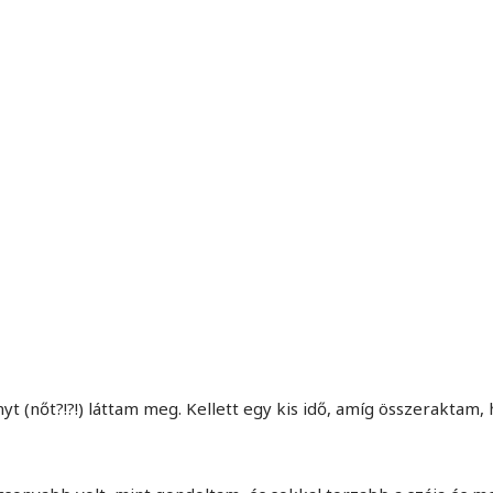
MINDENNAPI GONDOLATMORZSÁK
Képek-, gondolatok-, és minden más!
yt (nőt?!?!) láttam meg. Kellett egy kis idő, amíg összeraktam,