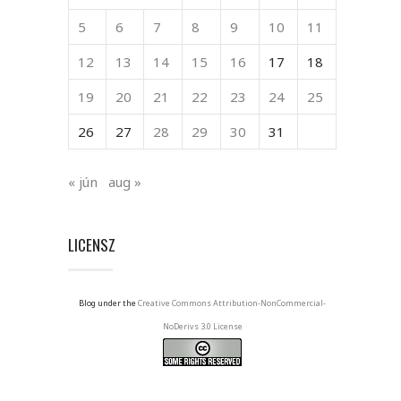
5
6
7
8
9
10
11
12
13
14
15
16
17
18
19
20
21
22
23
24
25
26
27
28
29
30
31
« jún
aug »
LICENSZ
Blog under the
Creative Commons Attribution-NonCommercial-
NoDerivs 3.0 License