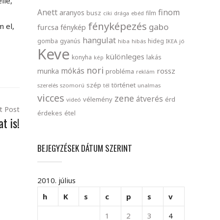
lle,
finom
Anett
aranyos
busz
film
ciki
drága
ebéd
fényképezés
m el,
gabo
furcsa
fénykép
hangulat
gomba
gyanús
hideg
hiba
hibás
IKEA
jó
Keve
különleges
lakás
konyha
kép
nori
mókás
rossz
munka
probléma
reklám
szép
történet
szerelés
szomorú
tél
unalmas
vicces
zene
átverés
vélemény
érd
videó
t Post
érdekes
étel
t is!
BEJEGYZÉSEK DÁTUM SZERINT
2010. július
h
K
s
c
p
s
v
1
2
3
4