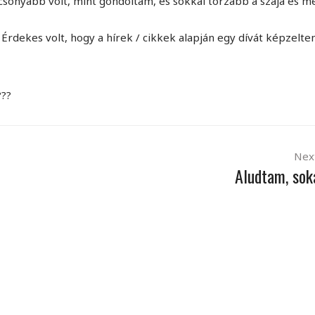
csonyabb volt, mint gondoltam, és sokkal torzabb a szája és me
 Érdekes volt, hogy a hírek / cikkek alapján egy dívát képzelte
???
Nex
Aludtam, soka