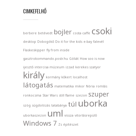
CIMKEFELHŐ
csoki
bojler
berbere
betévedt
costa caffe
desktop
Dobogókő
Do it for the kids
e-bay
falevél
Flaskeskipper
fly from inside
gasztrokommando.postr.hu
Góliát
How soo is now
ijesztő
intercisa múzeum
izzad
kerekes szatyor
király
kormány
kőkert
localhost
látogatás
matematika
mikor
Nória
romlás
szuper
ronkocsma
Star Wars
still flame
szezon
uborka
túl
szög
súgdolózás
tatabánya
uml
uborkaszezon
vissza
vitorlásrepülő
Windows 7
Zs
építészet