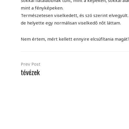
Sokkal fiatalabbnak tűnt, mint a képeken, sokkal ala
mint a fényképeken.
Természetesen viselkedett, és szó szerint elvegyült.
de helyette egy normálisan viselkedő nőt láttam.
Nem értem, mért kellett ennyire elcsúfítania magát
Prev Post
tévézek