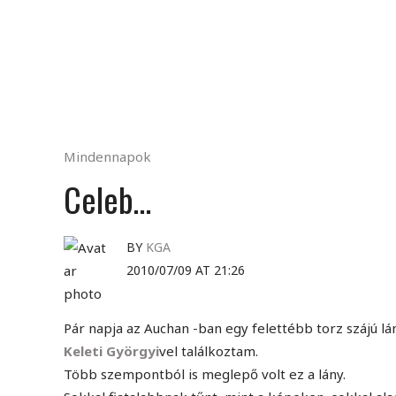
Mindennapok
Celeb…
BY
KGA
2010/07/09 AT 21:26
Pár napja az Auchan -ban egy felettébb torz szájú lán
Keleti Györgyi
vel találkoztam.
Több szempontból is meglepő volt ez a lány.