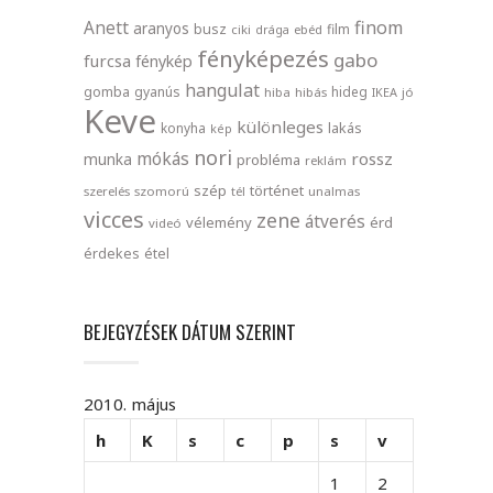
finom
Anett
aranyos
busz
film
ciki
drága
ebéd
fényképezés
gabo
furcsa
fénykép
hangulat
gomba
gyanús
hideg
hiba
hibás
IKEA
jó
Keve
különleges
lakás
konyha
kép
nori
mókás
rossz
munka
probléma
reklám
szép
történet
szerelés
szomorú
tél
unalmas
vicces
zene
átverés
vélemény
érd
videó
érdekes
étel
BEJEGYZÉSEK DÁTUM SZERINT
2010. május
h
K
s
c
p
s
v
1
2