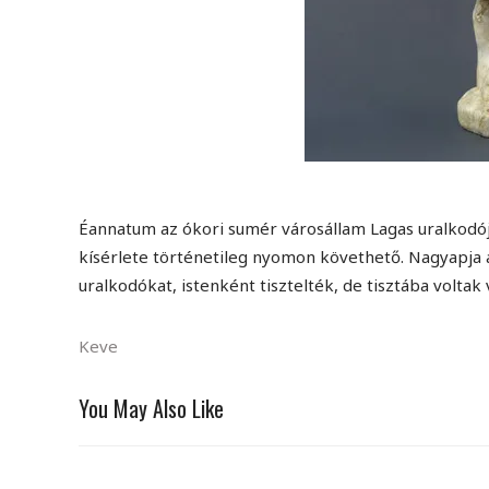
Éannatum az ókori sumér városállam Lagas uralkodój
kísérlete történetileg nyomon követhető. Nagyapja a
uralkodókat, istenként tisztelték, de tisztába voltak
Keve
You May Also Like