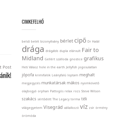
CIMKEFELHŐ
cipő
bérlet
belső
betét
bizonyítvány
Dr Halál
drága
Fair to
drágább
dupla
elárvult
Midland
grafikus
Gellért szálloda
gnostice
t Post
Heti Válasz
hole in the earth
Jellyfish
jogosulatlan
ánik!
jópofa
meghalt
krimifalók
Leányfalú
loptam
munkatársak
mákos
megjegyzés
nyomkövető
olajbogyó
orphan
Pattogós
relax
rozs
Steve Wilson
szakács
téli
sértődött
The Legacy
torma
víz
Visegrád
világegyetem
vállalkozó
zsír
örmény
örömóda