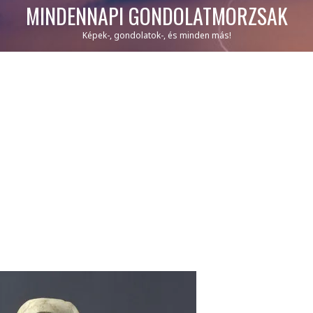
MINDENNAPI GONDOLATMORZSÁK
Képek-, gondolatok-, és minden más!