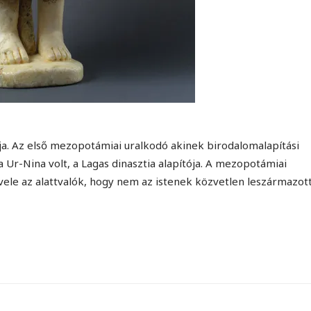
a. Az első mezopotámiai uralkodó akinek birodalomalapítási
 Ur-Nina volt, a Lagas dinasztia alapítója. A mezopotámiai
 vele az alattvalók, hogy nem az istenek közvetlen leszármazott