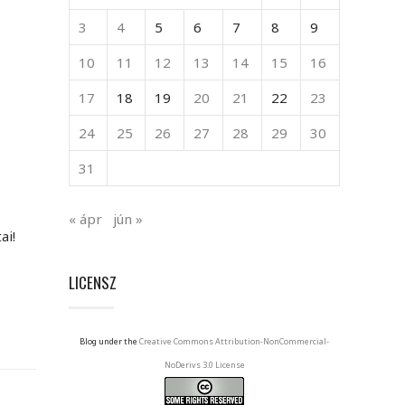
3
4
5
6
7
8
9
10
11
12
13
14
15
16
17
18
19
20
21
22
23
24
25
26
27
28
29
30
31
« ápr
jún »
ai!
LICENSZ
Blog under the
Creative Commons Attribution-NonCommercial-
NoDerivs 3.0 License