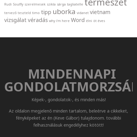
természet
Rudi
Soulfly
szerelmesek
szikla
sárga
tagliatelle
uborka
tipp
vietnam
tervező
teszteld
timo
vidanet
vizsgálat
véradás
Word
why i'm here
élni
öt éves
MINDENNAPI
GONDOLATMORZSÁ
Képek-, gondolatok-, és minden más!
Az oldalon megjelenő minden tartalom, beleérve a cikkeket,
fényképeket az én (Keve Gábor) tulajdonom. további
felhasználásuk engedélyhez kötött!