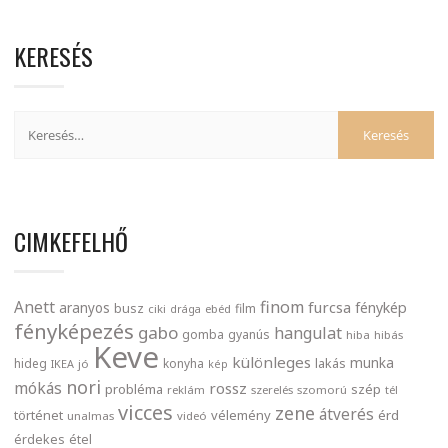
KERESÉS
CIMKEFELHŐ
finom
Anett
furcsa
fénykép
aranyos
busz
film
ciki
drága
ebéd
fényképezés
gabo
hangulat
gomba
gyanús
hiba
hibás
Keve
különleges
munka
lakás
hideg
konyha
IKEA
jó
kép
nori
mókás
rossz
probléma
szép
reklám
szerelés
szomorú
tél
vicces
zene
átverés
történet
vélemény
érd
unalmas
videó
érdekes
étel