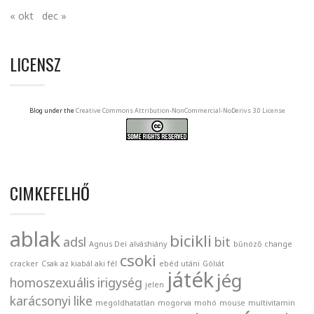
« okt
dec »
LICENSZ
Blog under the
Creative Commons Attribution-NonCommercial-NoDerivs 3.0 License
CIMKEFELHŐ
ablak
bicikli
adsl
bit
Agnus Dei
alváshiány
bűnöző
change
csoki
cracker
Csak az kiabál aki fél
ebéd utáni
Góliát
játék
jég
homoszexuális
irigység
jelen
karácsonyi
like
megoldhatatlan
mogorva
mohó
mouse
multivitamin