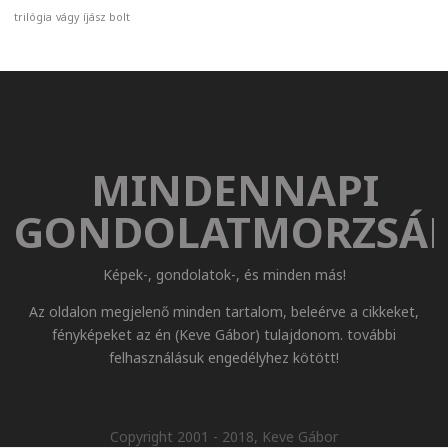
trilógia
vágy
íjász bolt
MINDENNAPI
GONDOLATMORZSÁ
Képek-, gondolatok-, és minden más!
Az oldalon megjelenő minden tartalom, beleérve a cikkeket,
fényképeket az én (Keve Gábor) tulajdonom. további
felhasználásuk engedélyhez kötött!
Copyright 2001 - 2018, Keve Gábor