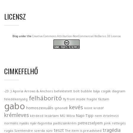
LICENSZ
Blog under the
Creative Commons Attribution-NonCommercial-NoDerivs 3.0 License
CIMKEFELHŐ
-23
;)
Aporia
Arrows & Anchors
befektetett
bolt
bubble
bája
csigák
diagram
felháborító
feledékenység
fly from inside
fragile
fáztam
gabo
kevés
homoszexuális
iphone8
kiönt
kristóf
krémleves
Napi-Tipp
kérdezd
lezártam
MÜ
Móra
nem értelmezi
petrezselyem
normális
nyalás
nyár-fagomba
padlizsánkrém
pink
rettegés
tragédia
teszt
rugás
Szentendre
szerda
süni
The item is pre-advised