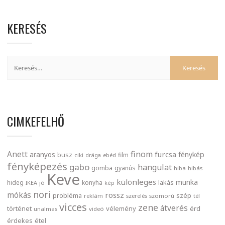
KERESÉS
CIMKEFELHŐ
finom
Anett
furcsa
fénykép
aranyos
busz
film
ciki
drága
ebéd
fényképezés
gabo
hangulat
gomba
gyanús
hiba
hibás
Keve
különleges
munka
lakás
hideg
konyha
IKEA
jó
kép
nori
mókás
rossz
probléma
szép
reklám
szerelés
szomorú
tél
vicces
zene
átverés
történet
vélemény
érd
unalmas
videó
érdekes
étel