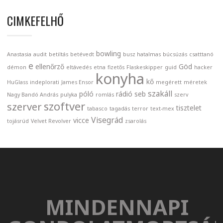
CIMKEFELHŐ
bowling
Anastasia
audit
betiltás
betévedt
busz hatalmas
búcsúzás
csatttanó
e
ellenőrző
Göd
démon
eltávedés
etna
fizetős
Flaskeskipper
guid
hacker
konyha
kő
HuGlass
indeplorati
James Ensor
megérett
méretek
szakáll
póló
rádió
seb
Nagy Bandó András
pulyka
romlás
szerv
szoftver
szerver
tisztelet
tabasco
tagadás
terror
text-mex
Visegrád
vicce
tojásrúd
Velvet Revolver
zsarolás
MINDENNAPI