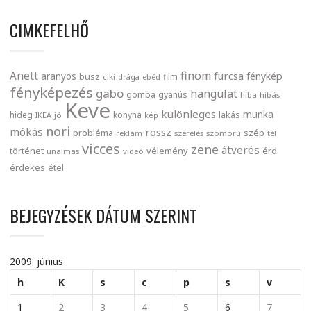
CIMKEFELHŐ
finom
Anett
furcsa
fénykép
aranyos
busz
film
ciki
drága
ebéd
fényképezés
gabo
hangulat
gomba
gyanús
hiba
hibás
Keve
különleges
munka
lakás
hideg
konyha
IKEA
jó
kép
nori
mókás
rossz
probléma
szép
reklám
szerelés
szomorú
tél
vicces
zene
átverés
történet
vélemény
érd
unalmas
videó
érdekes
étel
BEJEGYZÉSEK DÁTUM SZERINT
2009. június
h
K
s
c
p
s
v
1
2
3
4
5
6
7