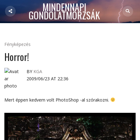
MINDENNAPI
GONDOLATMORZSÁK
Fényképezés
Horror!
BY
KGA
2009/06/23 AT 22:36
Mert éppen kedvem volt PhotoShop -al szórakozni.