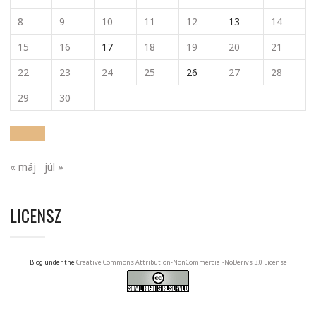
8
9
10
11
12
13
14
15
16
17
18
19
20
21
22
23
24
25
26
27
28
29
30
« máj
júl »
LICENSZ
Blog under the
Creative Commons Attribution-NonCommercial-NoDerivs 3.0 License