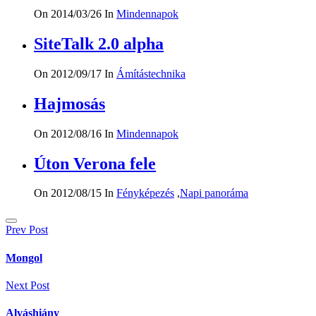
On 2014/03/26
In
Mindennapok
SiteTalk 2.0 alpha
On 2012/09/17
In
Ámítástechnika
Hajmosás
On 2012/08/16
In
Mindennapok
Úton Verona fele
On 2012/08/15
In
Fényképezés
,
Napi panoráma
Bejegyzés
Prev Post
navigáció
Mongol
Next Post
Alváshiány