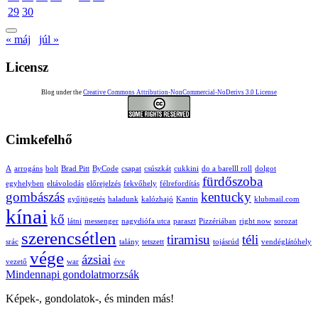
29
30
« máj
júl »
Licensz
Blog under the
Creative Commons Attribution-NonCommercial-NoDerivs 3.0 License
Cimkefelhő
A
arrogáns
bolt
Brad Pitt
ByCode
csapat
csúszkát
cukkini
do a barelll roll
dolgot
fürdőszoba
egyhelyben
eltávolodás
előrejelzés
fekvőhely
félrefordítás
gombászás
kentucky
gyűjtögetés
haladunk
kalózhajó
Kantin
klubmail.com
kínai
kő
látni
messenger
nagydiófa utca
paraszt
Pizzériában
right now
sorozat
szerencsétlen
tiramisu
téli
srác
talány
tetszett
tojásrúd
vendéglátóhely
vége
ázsiai
vezető
war
éve
Mindennapi gondolatmorzsák
Képek-, gondolatok-, és minden más!