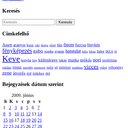
Keresés
Keresés:
Cimkefelhő
Anett
finom
furcsa
fénykép
aranyos
busz
film
ciki
drága
ebéd
fényképezés
gabo
hangulat
gomba
gyanús
hiba
hibás
hideg
IKEA
jó
Keve
nori
különleges
mókás
munka
probléma
lakás
konyha
kép
vicces
rossz
szép
vélemény
történet
reklám
szerelés
szomorú
tél
unalmas
videó
zene
átverés
érd
érdekes
étel
Bejegyzések dátum szerint
2009. június
h
K
s
c
p
s
v
1
2
3
4
5
6
7
8
9
10
11
12
13
14
15
16
17
18
19
20
21
22
23
24
25
26
27
28