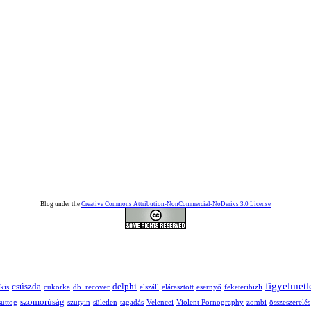
Blog under the
Creative Commons Attribution-NonCommercial-NoDerivs 3.0 License
figyelmetl
csúszda
delphi
kis
cukorka
db_recover
elszáll
elárasztott
esernyő
feketeribizli
szomorúság
suttog
szutyin
sületlen
tagadás
Velencei
Violent Pornography
zombi
összeszerelés