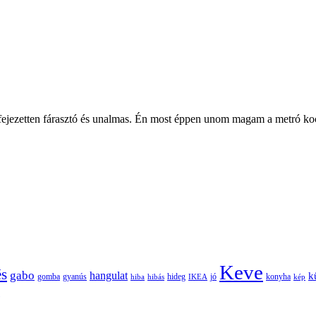
ifejezetten fárasztó és unalmas. Én most éppen unom magam a metró ko
Keve
és
gabo
hangulat
k
gomba
gyanús
hiba
hibás
hideg
IKEA
jó
konyha
kép