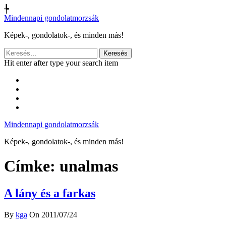
╄
Mindennapi gondolatmorzsák
Képek-, gondolatok-, és minden más!
Keresés:
Hit enter after type your search item
Mindennapi gondolatmorzsák
Képek-, gondolatok-, és minden más!
Címke:
unalmas
A lány és a farkas
By
kga
On 2011/07/24