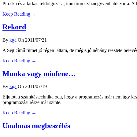
Piroska és a farkas feldolgozása, immáron száznegyvenhatdszorra. A kez
Keep Reading →
Rekord
By
kga
On 2011/07/21
A Sejt című filmet jó régen láttam, de mégis jó néhány részlete belev
Keep Reading →
Munka vagy miafene…
By
kga
On 2011/07/19
Eljutott a számítástechnika oda, hogy a programozás már nem úgy kezd
programozási része már szinte.
Keep Reading →
Unalmas megbeszélés