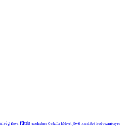
fűtés
enség
jövő
karalábé
kedvezményes
floyd
gazdaságos
Godzilla
hírlevél