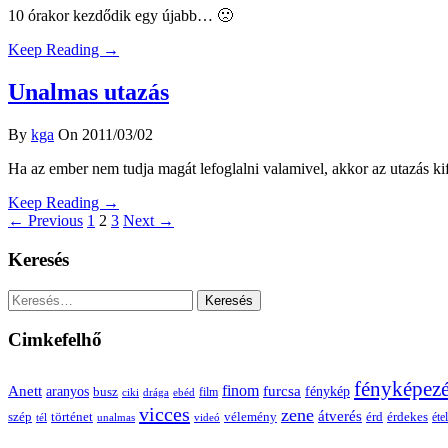
10 órakor kezdődik egy újabb… 🙁
Keep Reading →
Unalmas utazás
By
kga
On 2011/03/02
Ha az ember nem tudja magát lefoglalni valamivel, akkor az utazás k
Keep Reading →
← Previous
1
2
3
Next →
Keresés
Keresés:
Cimkefelhő
fényképez
Anett
finom
furcsa
fénykép
aranyos
busz
film
ciki
drága
ebéd
vicces
zene
átverés
szép
vélemény
érd
történet
érdekes
étel
tél
unalmas
videó