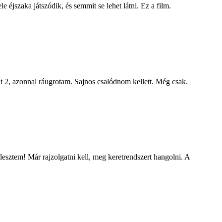
 éjszaka játszódik, és semmit se lehet látni. Ez a film.
jt 2, azonnal ráugrotam. Sajnos csalódnom kellett. Még csak.
esztem! Már rajzolgatni kell, meg keretrendszert hangolni. A