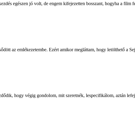
dés egészen jó volt, de engem kifejezetten bosszant, hogyha a film fele
ésődött az emlékezetembe. Ezért amikor megláttam, hogy letölthető a Se
ődik, hogy végig gondolom, mit szeretnék, lespecifikálom, aztán lefejl