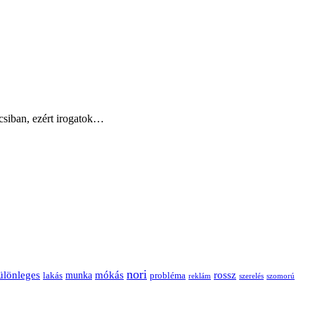
csiban, ezért irogatok…
nori
ülönleges
mókás
rossz
munka
probléma
lakás
reklám
szerelés
szomorú