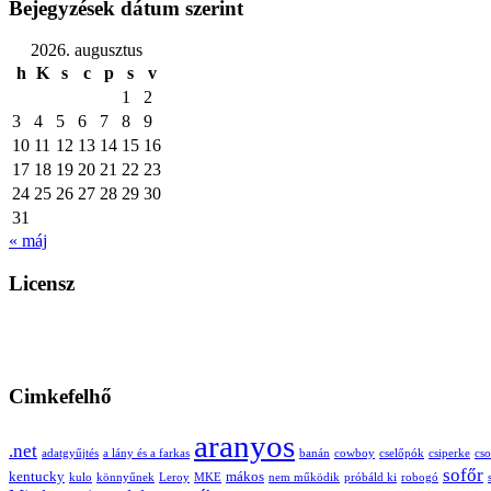
Bejegyzések dátum szerint
2026. augusztus
h
K
s
c
p
s
v
1
2
3
4
5
6
7
8
9
10
11
12
13
14
15
16
17
18
19
20
21
22
23
24
25
26
27
28
29
30
31
« máj
Licensz
Cimkefelhő
aranyos
.net
adatgyűjtés
a lány és a farkas
banán
cowboy
cselőpók
csiperke
cso
sofőr
kentucky
mákos
kulo
könnyűnek
Leroy
MKE
nem működik
próbáld ki
robogó