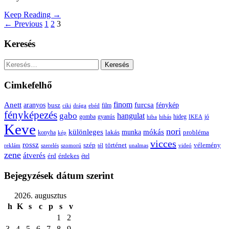
Keep Reading →
← Previous
1
2
3
Keresés
Keresés:
Cimkefelhő
Anett
finom
furcsa
fénykép
aranyos
busz
film
ciki
drága
ebéd
fényképezés
gabo
hangulat
gomba
gyanús
hiba
hibás
hideg
IKEA
jó
Keve
nori
különleges
mókás
munka
probléma
lakás
konyha
kép
vicces
rossz
szép
vélemény
történet
reklám
szerelés
szomorú
tél
unalmas
videó
zene
átverés
érd
érdekes
étel
Bejegyzések dátum szerint
2026. augusztus
h
K
s
c
p
s
v
1
2
3
4
5
6
7
8
9