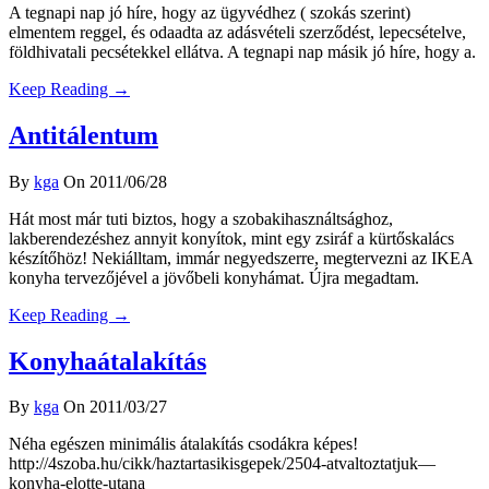
A tegnapi nap jó híre, hogy az ügyvédhez ( szokás szerint)
elmentem reggel, és odaadta az adásvételi szerződést, lepecsételve,
földhivatali pecsétekkel ellátva. A tegnapi nap másik jó híre, hogy a.
Keep Reading →
Antitálentum
By
kga
On 2011/06/28
Hát most már tuti biztos, hogy a szobakihasználtsághoz,
lakberendezéshez annyit konyítok, mint egy zsiráf a kürtőskalács
készítőhöz! Nekiálltam, immár negyedszerre, megtervezni az IKEA
konyha tervezőjével a jövőbeli konyhámat. Újra megadtam.
Keep Reading →
Konyhaátalakítás
By
kga
On 2011/03/27
Néha egészen minimális átalakítás csodákra képes!
http://4szoba.hu/cikk/haztartasikisgepek/2504-atvaltoztatjuk—
konyha-elotte-utana