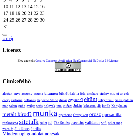
10
11
12
13
14
15
16
17
18
19
20
21
22
23
24
25
26
27
28
29
30
31
« máj
Licensz
Blog under the
Creative Commons Attribution-NonCommercial-NoDerivs 3.0 License
Cimkefelhő
bitumen
alapján
anya
asszony
asztma
bűnről dalol a föld
cicaharc
cigány
city of angels
eltűnt
egyszerű
corgi
csatorna
deftones
Depeche Mode
diétás
felgyorsult
finest golden
Jolán
mangalam
guba
gyűjtögetés
hölgyek
ima
intézni
kihasználják
kihűlt
Konyhalap
munka
metált bírod?
orosz
quesadilla
operációs
Orczy kert
sitetalk
tej
validator
ronkocsma
süket
The Smiths
utasellátó
wifi
zeller mag
általános
április
zsarolás
Mindennapi gondolatmorzsák