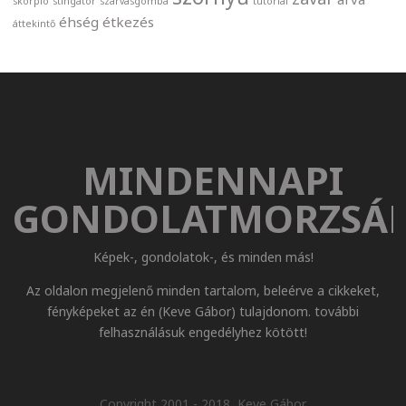
skorpió
stingator
szarvasgomba
tutorial
éhség
étkezés
áttekintő
MINDENNAPI
GONDOLATMORZSÁ
Képek-, gondolatok-, és minden más!
Az oldalon megjelenő minden tartalom, beleérve a cikkeket,
fényképeket az én (Keve Gábor) tulajdonom. további
felhasználásuk engedélyhez kötött!
Copyright 2001 - 2018, Keve Gábor