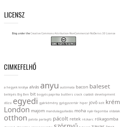
LICENSZ
Blog under the
Creative Commons Attribution-NonCommercial-NoDerivs 3.0 License
CIMKEFELHŐ
anyu
baleset
alvás
bacon
a hegyek királya
autómata
bit
belépés
Big Ben
bogyós paprika
buttlers
crack
családi
development
egyedi
krém
jövő
dőzsi
gyárkémény
gyógyszertár
hiper
kelt
London
majom
moha
mandulagyulladás
nyár-fagomba
oldalak
otthon
pácolt
retek
rókagomba
palota
parlagfű
rézkarc
szörnyű
zavar
árva