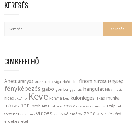
KERESÉS
CIMKEFELHŐ
finom
Anett
furcsa
fénykép
aranyos
busz
film
ciki
drága
ebéd
fényképezés
gabo
hangulat
gomba
gyanús
hiba
hibás
Keve
különleges
munka
lakás
hideg
konyha
IKEA
jó
kép
nori
mókás
rossz
probléma
szép
reklám
szerelés
szomorú
tél
vicces
zene
átverés
történet
vélemény
érd
unalmas
videó
érdekes
étel