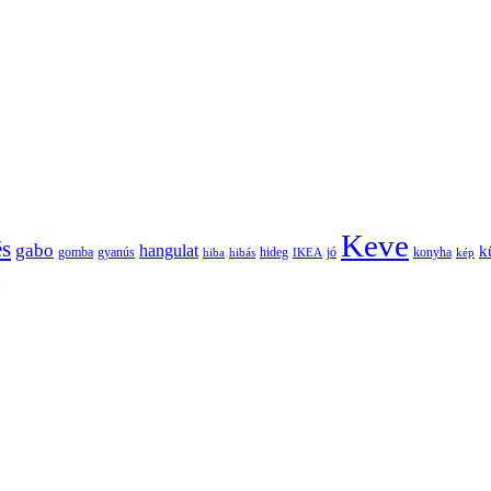
Keve
és
gabo
hangulat
k
gomba
gyanús
hiba
hibás
hideg
IKEA
jó
konyha
kép