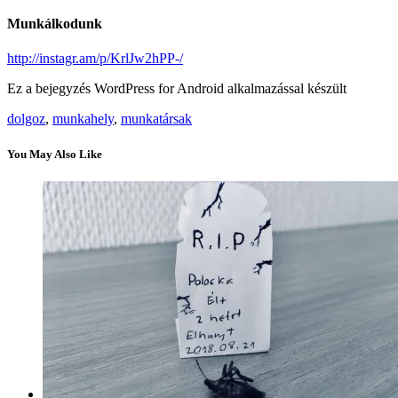
Munkálkodunk
http://instagr.am/p/KrlJw2hPP-/
Ez a bejegyzés WordPress for Android alkalmazással készült
dolgoz
,
munkahely
,
munkatársak
You May Also Like