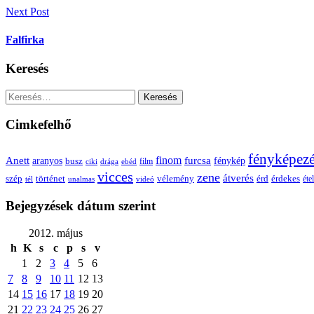
Next Post
Falfirka
Keresés
Keresés:
Cimkefelhő
fényképez
Anett
finom
furcsa
fénykép
aranyos
busz
film
ciki
drága
ebéd
vicces
zene
átverés
szép
vélemény
érd
történet
érdekes
étel
tél
unalmas
videó
Bejegyzések dátum szerint
2012. május
h
K
s
c
p
s
v
1
2
3
4
5
6
7
8
9
10
11
12
13
14
15
16
17
18
19
20
21
22
23
24
25
26
27