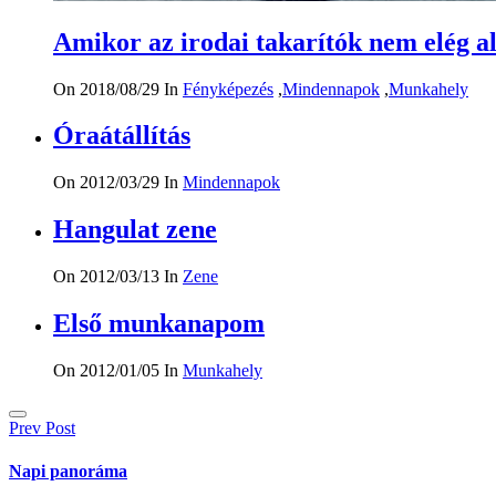
Amikor az irodai takarítók nem elég 
On 2018/08/29
In
Fényképezés
,
Mindennapok
,
Munkahely
Óraátállítás
On 2012/03/29
In
Mindennapok
Hangulat zene
On 2012/03/13
In
Zene
Első munkanapom
On 2012/01/05
In
Munkahely
Bejegyzés
Prev Post
navigáció
Napi panoráma