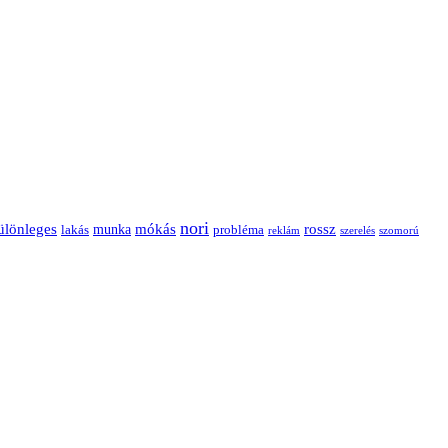
nori
ülönleges
mókás
rossz
munka
probléma
lakás
reklám
szerelés
szomorú