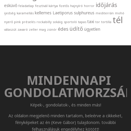
időjárás
esküvő
feladatlap
fesztivál kártya
fizetős
hajnyíró
horror
kellemes
Laetiporus sulphureus
ijedség
karamellás
mediterrán
mohó
tél
taxi
nyerő
pink
préselés
rockabilly
sokáig
sportoló
tapas
tor
tortilla
üdítő
édes
ügyetlen
válaszút
zavaró
zeller mag
zsinór
MINDENNAPI
GONDOLATMORZSÁ
Képek-, gondolatok-, és minden más!
Az oldalon megjelenő minden tartalom, beleérve a cikkeket,
fényképeket az én (Keve Gábor) tulajdonom. további
felhasználásuk engedélyhez kötött!