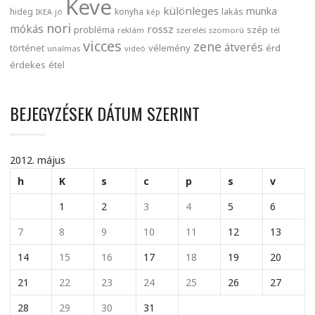
Keve
különleges
munka
lakás
hideg
konyha
IKEA
jó
kép
nori
mókás
rossz
probléma
szép
reklám
szerelés
szomorú
tél
vicces
zene
átverés
történet
vélemény
érd
unalmas
videó
érdekes
étel
BEJEGYZÉSEK DÁTUM SZERINT
2012. május
h
K
s
c
p
s
v
1
2
3
4
5
6
7
8
9
10
11
12
13
14
15
16
17
18
19
20
21
22
23
24
25
26
27
28
29
30
31