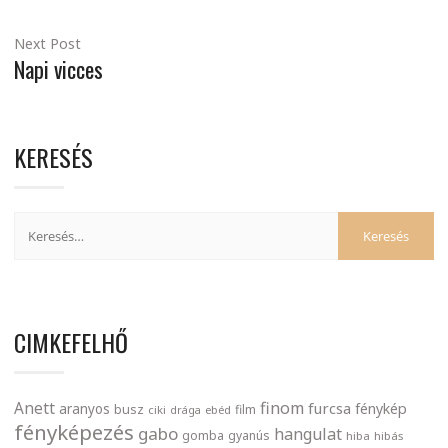
Next Post
Napi vicces
KERESÉS
CIMKEFELHŐ
finom
Anett
furcsa
fénykép
aranyos
busz
film
ciki
drága
ebéd
fényképezés
gabo
hangulat
gomba
gyanús
hiba
hibás