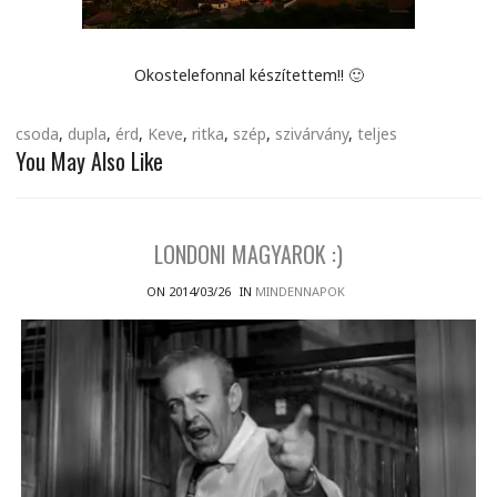
Okostelefonnal készítettem!! 🙂
csoda
,
dupla
,
érd
,
Keve
,
ritka
,
szép
,
szivárvány
,
teljes
You May Also Like
LONDONI MAGYAROK :)
ON 2014/03/26
IN
MINDENNAPOK