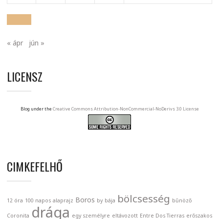
« ápr
jún »
LICENSZ
Blog under the
Creative Commons Attribution-NonCommercial-NoDerivs 3.0 License
CIMKEFELHŐ
bölcsesség
Boros
12 óra
100 napos
alaprajz
by
bája
bűnöző
drága
Coronita
egy személyre
eltávozott
Entre Dos Tierras
erőszakos