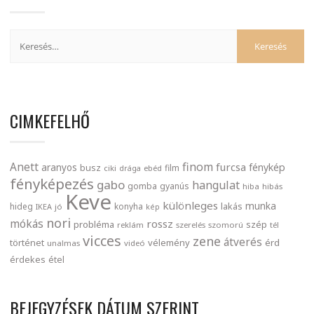
CIMKEFELHŐ
finom
Anett
furcsa
fénykép
aranyos
busz
film
ciki
drága
ebéd
fényképezés
gabo
hangulat
gomba
gyanús
hiba
hibás
Keve
különleges
munka
lakás
hideg
konyha
IKEA
jó
kép
nori
mókás
rossz
probléma
szép
reklám
szerelés
szomorú
tél
vicces
zene
átverés
történet
vélemény
érd
unalmas
videó
érdekes
étel
BEJEGYZÉSEK DÁTUM SZERINT