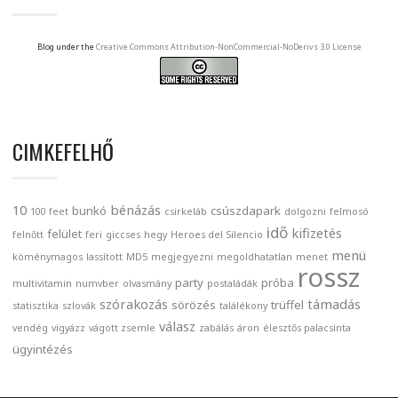
Blog under the
Creative Commons Attribution-NonCommercial-NoDerivs 3.0 License
CIMKEFELHŐ
10
bénázás
bunkó
csúszdapark
100 feet
csirkeláb
dolgozni
felmosó
idő
kifizetés
felület
felnőtt
feri
giccses
hegy
Heroes del Silencio
menü
köménymagos
lassított
MD5
megjegyezni
megoldhatatlan
menet
rossz
party
próba
multivitamin
numvber
olvasmány
postaládák
szórakozás
támadás
sörözés
trüffel
statisztika
szlovák
találékony
válasz
vendég
vigyázz
vágott zsemle
zabálás
áron
élesztős palacsinta
ügyintézés