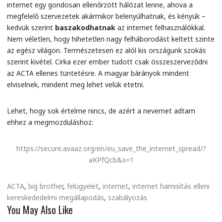
internet egy gondosan ellenőrzött hálózat lenne, ahova a
megfelelő szervezetek akármikor belenyúlhatnak, és kényük –
kedvük szerint
baszakodhatnak
az internet felhasználókkal.
Nem véletlen, hogy hihetetlen nagy felháborodást keltett szinte
az egész világon. Természetesen ez alól kis országunk szokás
szerint kivétel. Cirka ezer ember tudott csak összeszerveződni
az ACTA ellenes tüntetésre. A magyar bárányok mindent
elviselnek, mindent meg lehet velük etetni.
Lehet, hogy sok értelme nincs, de azért a nevemet adtam
ehhez a megmozduláshoz:
https://secure.avaaz.org/en/eu_save_the_internet_spread/?
aKPfQcb&s=1
ACTA
,
big brother
,
felügyelet
,
internet
,
internet hamisítás elleni
kereskededelmi megállapodás
,
szabályozás
You May Also Like