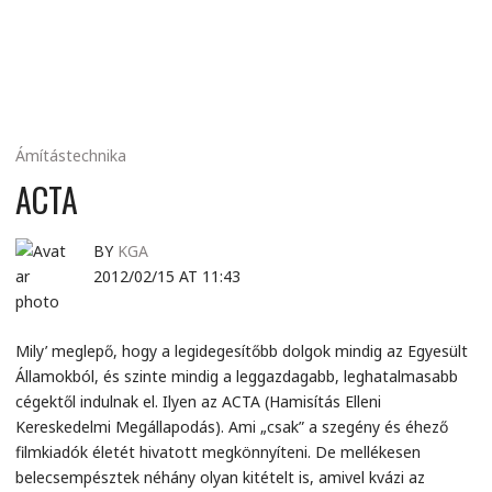
MINDENNAPI
GONDOLATMORZSÁK
Ámítástechnika
ACTA
BY
KGA
2012/02/15 AT 11:43
Mily’ meglepő, hogy a legidegesítőbb dolgok mindig az Egyesült
Államokból, és szinte mindig a leggazdagabb, leghatalmasabb
cégektől indulnak el. Ilyen az ACTA (Hamisítás Elleni
Kereskedelmi Megállapodás). Ami „csak” a szegény és éhező
filmkiadók életét hivatott megkönnyíteni. De mellékesen
belecsempésztek néhány olyan kitételt is, amivel kvázi az