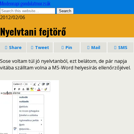
Mindennapi gondolatmorzsák
2012/02/06
Nyelvtani fejtörő
Share
Tweet
Pin
Mail
SMS
Sose voltam túl jó nyelvtanból, ezt belátom, de pár napja
vitába szálltam volna a MS-Word helyesírás ellenőrzőjével.