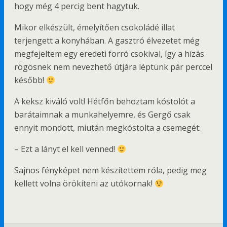
hogy még 4 percig bent hagytuk.
Mikor elkészült, émelyítően csokoládé illat
terjengett a konyhában. A gasztró élvezetet még
megfejeltem egy eredeti forró csokival, így a hízás
rögösnek nem nevezhető útjára léptünk pár perccel
később!
A keksz kiváló volt! Hétfőn behoztam kóstolót a
barátaimnak a munkahelyemre, és Gergő csak
ennyit mondott, miután megkóstolta a csemegét:
– Ezt a lányt el kell venned!
Sajnos fényképet nem készítettem róla, pedig meg
kellett volna örökíteni az utókornak!