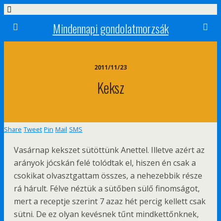
Mindennapi gondolatmorzsák
2011/11/23
Keksz
Share
Tweet
Pin
Mail
SMS
Vasárnap kekszet sütöttünk Anettel. Illetve azért az
arányok jócskán felé tolódtak el, hiszen én csak a
csokikat olvasztgattam összes, a nehezebbik része
rá hárult. Félve néztük a sütőben sülő finomságot,
mert a receptje szerint 7 azaz hét percig kellett csak
sütni. De ez olyan kevésnek tűnt mindkettőnknek,