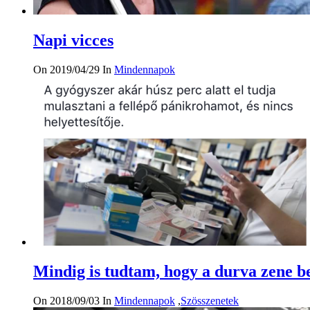
Napi vicces
On 2019/04/29
In
Mindennapok
Mindig is tudtam, hogy a durva zene be
On 2018/09/03
In
Mindennapok
,
Szösszenetek