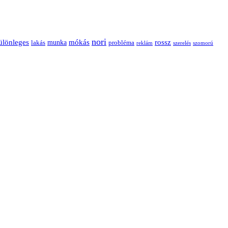
nori
ülönleges
mókás
rossz
munka
probléma
lakás
reklám
szerelés
szomorú