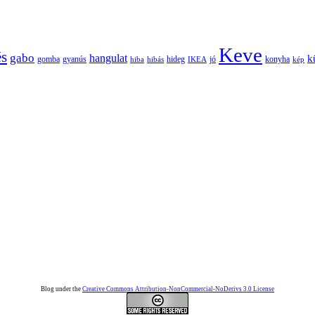
Keve
és
gabo
hangulat
k
gomba
gyanús
hiba
hibás
hideg
IKEA
jó
konyha
kép
Blog under the
Creative Commons Attribution-NonCommercial-NoDerivs 3.0 License