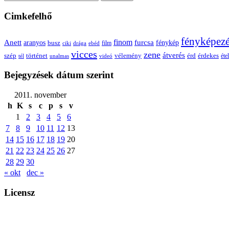
Cimkefelhő
fényképez
Anett
finom
furcsa
fénykép
aranyos
busz
film
ciki
drága
ebéd
vicces
zene
átverés
szép
vélemény
érd
történet
érdekes
étel
tél
unalmas
videó
Bejegyzések dátum szerint
2011. november
h
K
s
c
p
s
v
1
2
3
4
5
6
7
8
9
10
11
12
13
14
15
16
17
18
19
20
21
22
23
24
25
26
27
28
29
30
« okt
dec »
Licensz