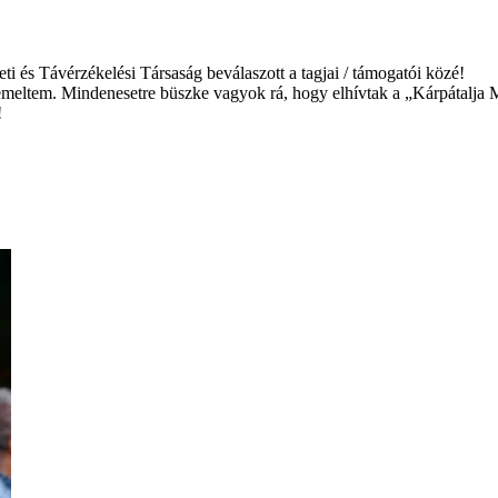
 és Távérzékelési Társaság beválaszott a tagjai / támogatói közé!
érdemeltem. Mindenesetre büszke vagyok rá, hogy elhívtak a „Kárpátal
!