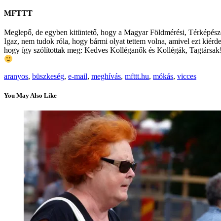
MFTTT
Meglepő, de egyben kitüntető, hogy a Magyar Földmérési, Térképészeti
Igaz, nem tudok róla, hogy bármi olyat tettem volna, amivel ezt ki
hogy így szólítottak meg: Kedves Kolléganők és Kollégák, Tagtársak
aranyos
,
büszkeség
,
e-mail
,
meghívás
,
mfttt.hu
,
mókás
,
vicces
You May Also Like