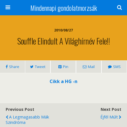
Mindennapi gondolatmorzsák
2010/08/27
Souffle Elindult A Világhírnév Fele!!
Share
Tweet
Pin
Mail
SMS
Cikk a HG -n
Previous Post
Next Post
A Legmagasabb Mák
Éjfél Múlt
Szindróma